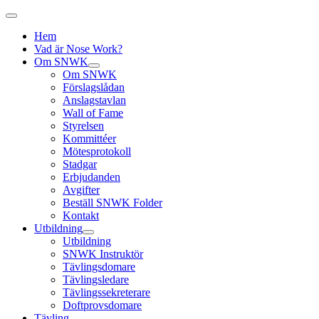
Hem
Vad är Nose Work?
Om SNWK
Om SNWK
Förslagslådan
Anslagstavlan
Wall of Fame
Styrelsen
Kommittéer
Mötesprotokoll
Stadgar
Erbjudanden
Avgifter
Beställ SNWK Folder
Kontakt
Utbildning
Utbildning
SNWK Instruktör
Tävlingsdomare
Tävlingsledare
Tävlingssekreterare
Doftprovsdomare
Tävling