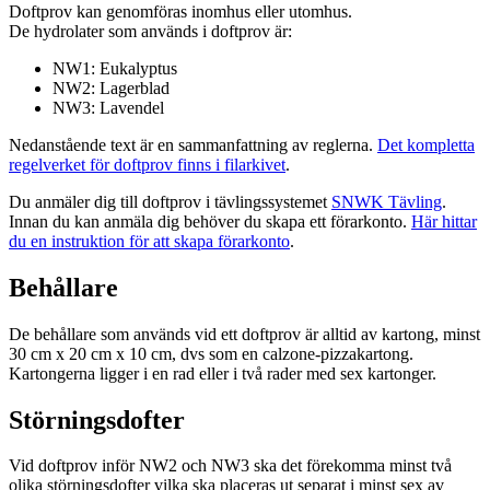
Doftprov kan genomföras inomhus eller utomhus.
De hydrolater som används i doftprov är:
NW1: Eukalyptus
NW2: Lagerblad
NW3: Lavendel
Nedanstående text är en sammanfattning av reglerna.
Det kompletta
regelverket för doftprov finns i filarkivet
.
Du anmäler dig till doftprov i tävlingssystemet
SNWK Tävling
.
Innan du kan anmäla dig behöver du skapa ett förarkonto.
Här hittar
du en instruktion för att skapa förarkonto
.
Behållare
De behållare som används vid ett doftprov är alltid av kartong, minst
30 cm x 20 cm x 10 cm, dvs som en calzone-pizzakartong.
Kartongerna ligger i en rad eller i två rader med sex kartonger.
Störningsdofter
Vid doftprov inför NW2 och NW3 ska det förekomma minst två
olika störningsdofter vilka ska placeras ut separat i minst sex av