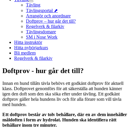
Tävling
Tävlingsportal ⬈
Arrangör och anordnare
Doftprov – hur går det till?
Regelverk & filarkiv
Tävlingsdomare
SM i Nose Work
Hitta instruktör
Hitta nybörjarkurs
Bli medlem
Regelverk & filarkiv
Doftprov - hur går det till?
Innan en hund tillåts tävla behövs ett godkänt doftprov för aktuell
klass. Doftprovet genomförs för att säkerställa att hunden känner
igen den doft som den ska söka efter under tävling. Ett godkänt
doftprov gäller hela hundens liv och för alla förare som vill tävla
med hunden.
Ett doftprov består av tolv behållare, där en av dem innehåller
måldoften i form av hydrolat. Hunden ska identifiera rätt
behållare inom tre minuter.