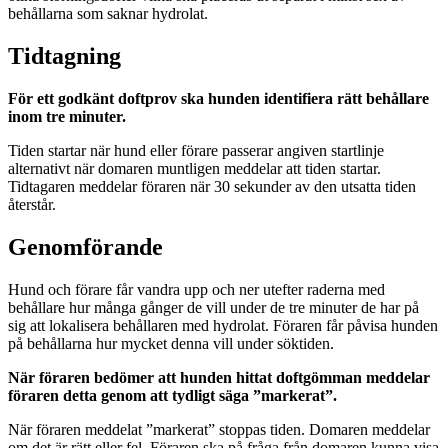
behållarna som saknar hydrolat.
Tidtagning
För ett godkänt doftprov ska hunden identifiera rätt behållare
inom tre minuter.
Tiden startar när hund eller förare passerar angiven startlinje
alternativt när domaren muntligen meddelar att tiden startar.
Tidtagaren meddelar föraren när 30 sekunder av den utsatta tiden
återstår.
Genomförande
Hund och förare får vandra upp och ner utefter raderna med
behållare hur många gånger de vill under de tre minuter de har på
sig att lokalisera behållaren med hydrolat. Föraren får påvisa hunden
på behållarna hur mycket denna vill under söktiden.
När föraren bedömer att hunden hittat doftgömman meddelar
föraren detta genom att tydligt säga ”markerat”.
När föraren meddelat ”markerat” stoppas tiden. Domaren meddelar
om det är rätt eller fel. Föraren ska på fråga från domaren kunna visa