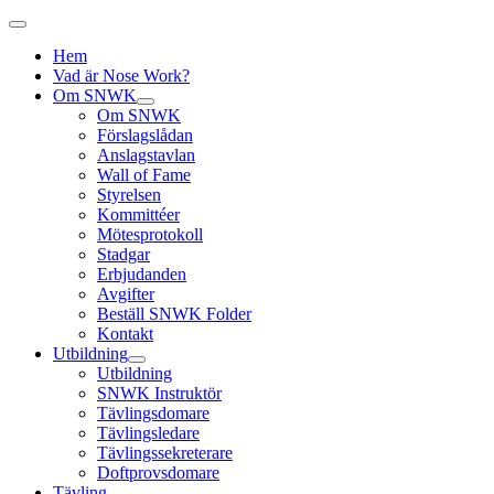
Hem
Vad är Nose Work?
Om SNWK
Om SNWK
Förslagslådan
Anslagstavlan
Wall of Fame
Styrelsen
Kommittéer
Mötesprotokoll
Stadgar
Erbjudanden
Avgifter
Beställ SNWK Folder
Kontakt
Utbildning
Utbildning
SNWK Instruktör
Tävlingsdomare
Tävlingsledare
Tävlingssekreterare
Doftprovsdomare
Tävling