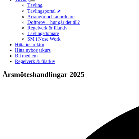
Tävling
Tävlingsportal ⬈
Arrangör och anordnare
Doftprov – hur går det till?
Regelverk & filarkiv
Tävlingsdomare
SM i Nose Work
Hitta instruktör
Hitta nybörjarkurs
Bli medlem
Regelverk & filarkiv
Årsmöteshandlingar 2025