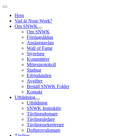
Hem
Vad är Nose Work?
Om SNWK
Om SNWK
Förslagslådan
Anslagstavlan
Wall of Fame
Styrelsen
Kommittéer
Mötesprotokoll
Stadgar
Erbjudanden
Avgifter
Beställ SNWK Folder
Kontakt
Utbildning
Utbildning
SNWK Instruktör
Tävlingsdomare
Tävlingsledare
Tävlingssekreterare
Doftprovsdomare
Tävling