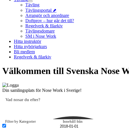
Tävling
Tävlingsportal ⬈
Arrangör och anordnare
Doftprov – hur går det till?
Regelverk & filarkiv
Tävlingsdomare
SM i Nose Work
Hitta instruktör
Hitta nybörjarkurs
Bli medlem
Regelverk & filarkiv
Välkommen till Svenska Nose 
Din samlingsplats för Nose Work i Sverige!
Filter by Kategorier
Innehåll från