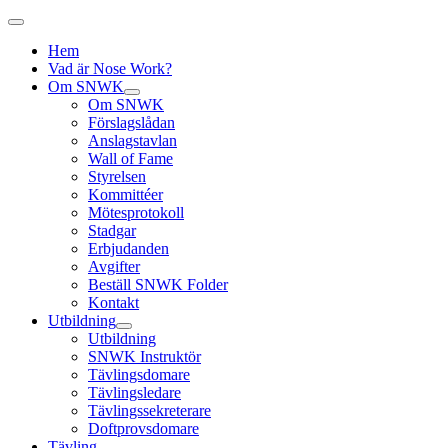
Hem
Vad är Nose Work?
Om SNWK
Om SNWK
Förslagslådan
Anslagstavlan
Wall of Fame
Styrelsen
Kommittéer
Mötesprotokoll
Stadgar
Erbjudanden
Avgifter
Beställ SNWK Folder
Kontakt
Utbildning
Utbildning
SNWK Instruktör
Tävlingsdomare
Tävlingsledare
Tävlingssekreterare
Doftprovsdomare
Tävling