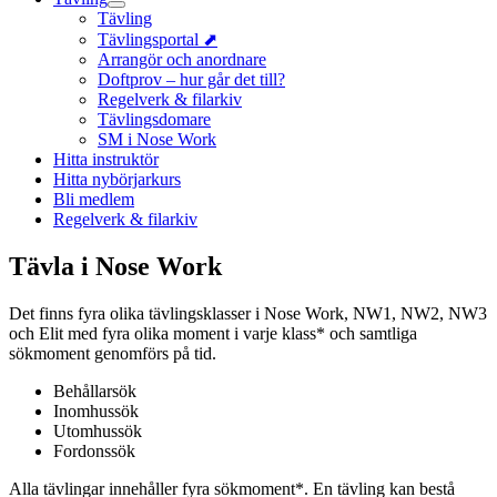
Tävling
Tävlingsportal ⬈
Arrangör och anordnare
Doftprov – hur går det till?
Regelverk & filarkiv
Tävlingsdomare
SM i Nose Work
Hitta instruktör
Hitta nybörjarkurs
Bli medlem
Regelverk & filarkiv
Tävla i Nose Work
Det finns fyra olika tävlingsklasser i Nose Work, NW1, NW2, NW3
och Elit med fyra olika moment i varje klass* och samtliga
sökmoment genomförs på tid.
Behållarsök
Inomhussök
Utomhussök
Fordonssök
Alla tävlingar innehåller fyra sökmoment*. En tävling kan bestå