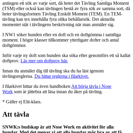
antingen ett sök av varje sort, då heter det Tävling Samliga Moment
(TSM) eller också kan tävlingen bestå av fyra sök av samma sort, då
heter tävlingsformen Tävling Enskilt Moment (TEM). En TEM-
tävling kan tex innehålla fyra olika behållarsök. Det aktuella
momentet står i tävlingens beskrivning när man anmäler sig.
I NW1 söker hunden efter en doft och en doftgömma i samtliga
moment. I högre klasser tillkommer ytterligare dofter och antal
doftgömmor.
Inför varje ny doft som hunden ska söka efter genomförs ett så kallat
doftprov.
Läs mer om doftprov här.
Innan du anmäler dig till tävling ska du ha läst igenom
tävlingsreglerna.
Du hittar reglerna i filarkivet.
I filarkivet hittar du även handboken
Att börja tävla i Nose
Work
som är jättebra att läsa innan du åker på tävling.
* Gäller ej Elit-klass.
Att tävla
SNWK:s budskap är att Nose Work en aktivitet för alla
hundar. Med det menar vi att alla hundar mår bra av att få