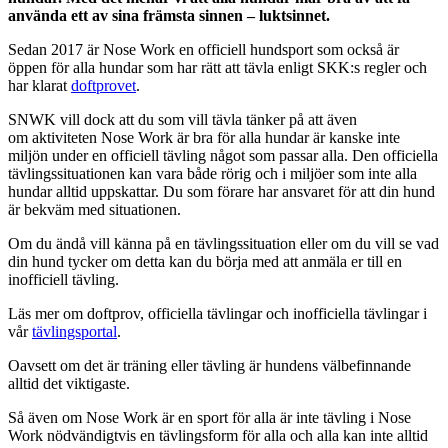
använda ett av sina främsta sinnen – luktsinnet.
Sedan 2017 är Nose Work en officiell hundsport som också är
öppen för alla hundar som har rätt att tävla enligt SKK:s regler och
har klarat
doftprovet
.
SNWK vill dock att du som vill tävla tänker på att även
om aktiviteten Nose Work är bra för alla hundar är kanske inte
miljön under en officiell tävling något som passar alla. Den officiella
tävlingssituationen kan vara både rörig och i miljöer som inte alla
hundar alltid uppskattar. Du som förare har ansvaret för att din hund
är bekväm med situationen.
Om du ändå vill känna på en tävlingssituation eller om du vill se vad
din hund tycker om detta kan du börja med att anmäla er till en
inofficiell tävling.
Läs mer om doftprov, officiella tävlingar och inofficiella tävlingar i
vår
tävlingsportal
.
Oavsett om det är träning eller tävling är hundens välbefinnande
alltid det viktigaste.
Så även om Nose Work är en sport för alla är inte tävling i Nose
Work nödvändigtvis en tävlingsform för alla och alla kan inte alltid