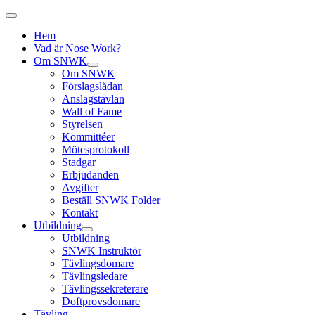
Hem
Vad är Nose Work?
Om SNWK
Om SNWK
Förslagslådan
Anslagstavlan
Wall of Fame
Styrelsen
Kommittéer
Mötesprotokoll
Stadgar
Erbjudanden
Avgifter
Beställ SNWK Folder
Kontakt
Utbildning
Utbildning
SNWK Instruktör
Tävlingsdomare
Tävlingsledare
Tävlingssekreterare
Doftprovsdomare
Tävling