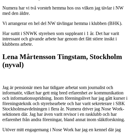
Numera har vi två vorsteh hemma hos oss vilken jag tävlar i NW
med den äldre.
Vi arrangerar en hel del NW tävlingar hemma i klubben (BHK).
Har suttit i SNWK styrelsen som suppleant i 1 år. Det har varit
intressant och givande arbete har genom det fått större insikt i
klubbens arbete.
Lena Mårtensson Tingstam, Stockholm
(nyval)
Jag är pensionär men har tidigare arbetat som journalist och
informatör, vilket har gett mig bred erfarenhet av kommunikation
och informationsspridning. Inom föreningslivet har jag gått kurser i
föreningsteknik och styrelsearbete och har varit sekreterare i SBK
Stockholmsavdelningen i flera år. Numera driver jag Nose Work-
sektionen där. Jag har även varit revisor i en rasklubb och har
erfarenhet från andra föreningar, bland annat inom släktforskning.
Utöver mitt engagemang i Nose Work har jag en kennel där jag