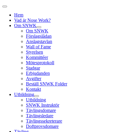
Hem
Vad är Nose Work?
Om SNWK
Om SNWK
Förslagslådan
Anslagstavlan
Wall of Fame
Styrelsen
Kommittéer
Mötesprotokoll
Stadgar
Erbjudanden
Avgifter
Beställ SNWK Folder
Kontakt
Utbildning
Utbildning
SNWK Instruktör
Tävlingsdomare
Tävlingsledare
Tävlingssekreterare
Doftprovsdomare
Tävling