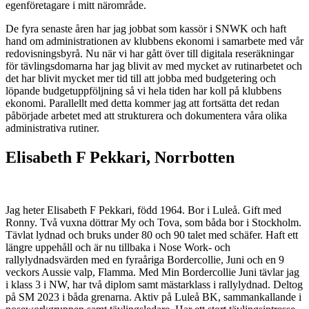
egenföretagare i mitt närområde.
De fyra senaste åren har jag jobbat som kassör i SNWK och haft
hand om administrationen av klubbens ekonomi i samarbete med vår
redovisningsbyrå. Nu när vi har gått över till digitala reseräkningar
för tävlingsdomarna har jag blivit av med mycket av rutinarbetet och
det har blivit mycket mer tid till att jobba med budgetering och
löpande budgetuppföljning så vi hela tiden har koll på klubbens
ekonomi. Parallellt med detta kommer jag att fortsätta det redan
påbörjade arbetet med att strukturera och dokumentera våra olika
administrativa rutiner.
Elisabeth F Pekkari, Norrbotten
Jag heter Elisabeth F Pekkari, född 1964. Bor i Luleå. Gift med
Ronny. Två vuxna döttrar My och Tova, som båda bor i Stockholm.
Tävlat lydnad och bruks under 80 och 90 talet med schäfer. Haft ett
längre uppehåll och är nu tillbaka i Nose Work- och
rallylydnadsvärden med en fyraåriga Bordercollie, Juni och en 9
veckors Aussie valp, Flamma. Med Min Bordercollie Juni tävlar jag
i klass 3 i NW, har två diplom samt mästarklass i rallylydnad. Deltog
på SM 2023 i båda grenarna. Aktiv på Luleå BK, sammankallande i