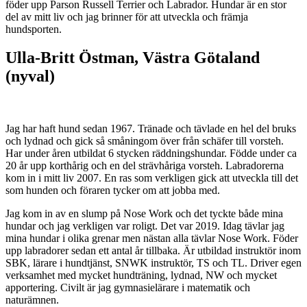
föder upp Parson Russell Terrier och Labrador. Hundar är en stor
del av mitt liv och jag brinner för att utveckla och främja
hundsporten.
Ulla-Britt Östman, Västra Götaland
(nyval)
Jag har haft hund sedan 1967. Tränade och tävlade en hel del bruks
och lydnad och gick så småningom över från schäfer till vorsteh.
Har under åren utbildat 6 stycken räddningshundar. Födde under ca
20 år upp korthårig och en del strävhåriga vorsteh. Labradorerna
kom in i mitt liv 2007. En ras som verkligen gick att utveckla till det
som hunden och föraren tycker om att jobba med.
Jag kom in av en slump på Nose Work och det tyckte både mina
hundar och jag verkligen var roligt. Det var 2019. Idag tävlar jag
mina hundar i olika grenar men nästan alla tävlar Nose Work. Föder
upp labradorer sedan ett antal år tillbaka. Är utbildad instruktör inom
SBK, lärare i hundtjänst, SNWK instruktör, TS och TL. Driver egen
verksamhet med mycket hundträning, lydnad, NW och mycket
apportering. Civilt är jag gymnasielärare i matematik och
naturämnen.