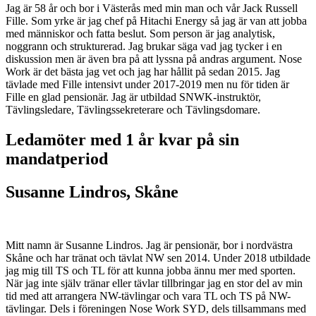
Jag är 58 år och bor i Västerås med min man och vår Jack Russell
Fille. Som yrke är jag chef på Hitachi Energy så jag är van att jobba
med människor och fatta beslut. Som person är jag analytisk,
noggrann och strukturerad. Jag brukar säga vad jag tycker i en
diskussion men är även bra på att lyssna på andras argument. Nose
Work är det bästa jag vet och jag har hållit på sedan 2015. Jag
tävlade med Fille intensivt under 2017-2019 men nu för tiden är
Fille en glad pensionär. Jag är utbildad SNWK-instruktör,
Tävlingsledare, Tävlingssekreterare och Tävlingsdomare.
Ledamöter med 1 år kvar på sin
mandatperiod
Susanne Lindros, Skåne
Mitt namn är Susanne Lindros. Jag är pensionär, bor i nordvästra
Skåne och har tränat och tävlat NW sen 2014. Under 2018 utbildade
jag mig till TS och TL för att kunna jobba ännu mer med sporten.
När jag inte själv tränar eller tävlar tillbringar jag en stor del av min
tid med att arrangera NW-tävlingar och vara TL och TS på NW-
tävlingar. Dels i föreningen Nose Work SYD, dels tillsammans med