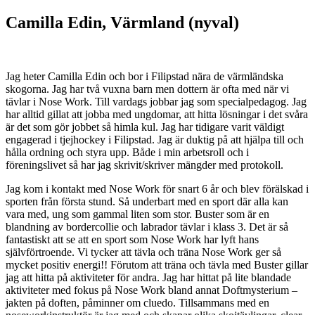
Camilla Edin, Värmland (nyval)
Jag heter Camilla Edin och bor i Filipstad nära de värmländska
skogorna. Jag har två vuxna barn men dottern är ofta med när vi
tävlar i Nose Work. Till vardags jobbar jag som specialpedagog. Jag
har alltid gillat att jobba med ungdomar, att hitta lösningar i det svåra
är det som gör jobbet så himla kul. Jag har tidigare varit väldigt
engagerad i tjejhockey i Filipstad. Jag är duktig på att hjälpa till och
hålla ordning och styra upp. Både i min arbetsroll och i
föreningslivet så har jag skrivit/skriver mängder med protokoll.
Jag kom i kontakt med Nose Work för snart 6 år och blev förälskad i
sporten från första stund. Så underbart med en sport där alla kan
vara med, ung som gammal liten som stor. Buster som är en
blandning av bordercollie och labrador tävlar i klass 3. Det är så
fantastiskt att se att en sport som Nose Work har lyft hans
självförtroende. Vi tycker att tävla och träna Nose Work ger så
mycket positiv energi!! Förutom att träna och tävla med Buster gillar
jag att hitta på aktiviteter för andra. Jag har hittat på lite blandade
aktiviteter med fokus på Nose Work bland annat Doftmysterium –
jakten på doften, påminner om cluedo. Tillsammans med en