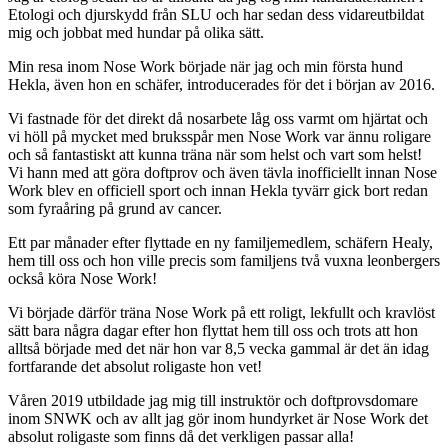
Etologi och djurskydd från SLU och har sedan dess vidareutbildat
mig och jobbat med hundar på olika sätt.
Min resa inom Nose Work började när jag och min första hund
Hekla, även hon en schäfer, introducerades för det i början av 2016.
Vi fastnade för det direkt då nosarbete låg oss varmt om hjärtat och
vi höll på mycket med bruksspår men Nose Work var ännu roligare
och så fantastiskt att kunna träna när som helst och vart som helst!
Vi hann med att göra doftprov och även tävla inofficiellt innan Nose
Work blev en officiell sport och innan Hekla tyvärr gick bort redan
som fyraåring på grund av cancer.
Ett par månader efter flyttade en ny familjemedlem, schäfern Healy,
hem till oss och hon ville precis som familjens två vuxna leonbergers
också köra Nose Work!
Vi började därför träna Nose Work på ett roligt, lekfullt och kravlöst
sätt bara några dagar efter hon flyttat hem till oss och trots att hon
alltså började med det när hon var 8,5 vecka gammal är det än idag
fortfarande det absolut roligaste hon vet!
Våren 2019 utbildade jag mig till instruktör och doftprovsdomare
inom SNWK och av allt jag gör inom hundyrket är Nose Work det
absolut roligaste som finns då det verkligen passar alla!