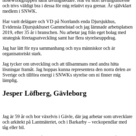
noseworkgruppen samt tävlingsledare. Har ett stort tävlingsintresse
och trivs väldigt bra i dessa för mig relativt nya grenar. Är självklart
medlem i SNWK.
Har varit delägare och VD på Norrlands enda Djursjukhus,
Evidensia Djursjukhuset Gammelstad och jag lämnade arbetsplatsen
2019, efter 35 år i branschen. Nu arbetar jag från eget bolag med
strategisk företagsutveckling samt har flera styrelseuppdrag.
Jag har lätt för nya sammanhang och nya människor och är
organisatoriskt stark.
Jag tycker om utveckling och att tillsammans med andra hitta
lösningar framåt. Jag hoppas kunna representera den norra delen av
Sverige och tillföra energi i SNWKs styrelse om ni finner mig
lämplig.
Jesper Löfberg, Gävleborg
Jag är 59 år och bor växelvis i Gävle, där jag arbetar som utvecklare
och arkitekt på Lantmäteriet, och i Barkarby – veckopendlar med
tåg eller bil.