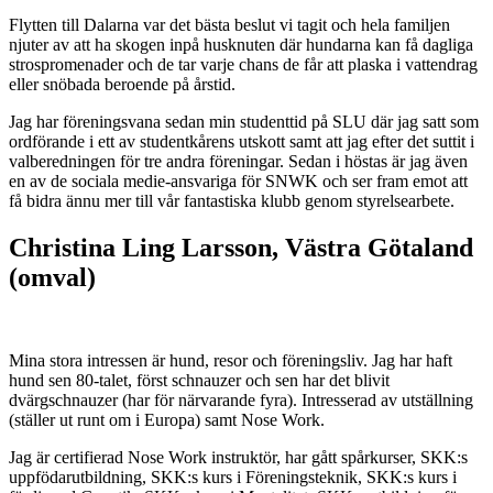
Flytten till Dalarna var det bästa beslut vi tagit och hela familjen
njuter av att ha skogen inpå husknuten där hundarna kan få dagliga
strospromenader och de tar varje chans de får att plaska i vattendrag
eller snöbada beroende på årstid.
Jag har föreningsvana sedan min studenttid på SLU där jag satt som
ordförande i ett av studentkårens utskott samt att jag efter det suttit i
valberedningen för tre andra föreningar. Sedan i höstas är jag även
en av de sociala medie-ansvariga för SNWK och ser fram emot att
få bidra ännu mer till vår fantastiska klubb genom styrelsearbete.
Christina Ling Larsson, Västra Götaland
(omval)
Mina stora intressen är hund, resor och föreningsliv. Jag har haft
hund sen 80-talet, först schnauzer och sen har det blivit
dvärgschnauzer (har för närvarande fyra). Intresserad av utställning
(ställer ut runt om i Europa) samt Nose Work.
Jag är certifierad Nose Work instruktör, har gått spårkurser, SKK:s
uppfödarutbildning, SKK:s kurs i Föreningsteknik, SKK:s kurs i