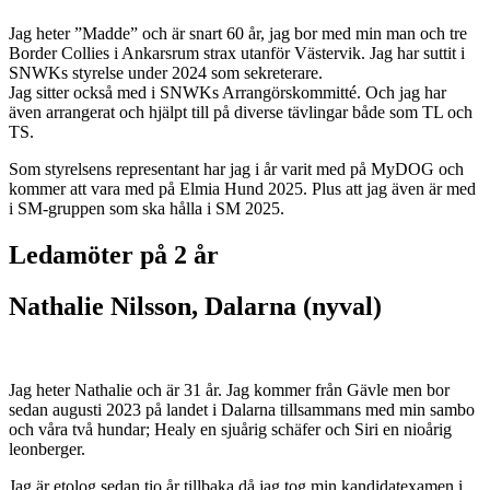
Jag heter ”Madde” och är snart 60 år, jag bor med min man och tre
Border Collies i Ankarsrum strax utanför Västervik. Jag har suttit i
SNWKs styrelse under 2024 som sekreterare.
Jag sitter också med i SNWKs Arrangörskommitté. Och jag har
även arrangerat och hjälpt till på diverse tävlingar både som TL och
TS.
Som styrelsens representant har jag i år varit med på MyDOG och
kommer att vara med på Elmia Hund 2025. Plus att jag även är med
i SM-gruppen som ska hålla i SM 2025.
Ledamöter på 2 år
Nathalie Nilsson, Dalarna (nyval)
Jag heter Nathalie och är 31 år. Jag kommer från Gävle men bor
sedan augusti 2023 på landet i Dalarna tillsammans med min sambo
och våra två hundar; Healy en sjuårig schäfer och Siri en nioårig
leonberger.
Jag är etolog sedan tio år tillbaka då jag tog min kandidatexamen i