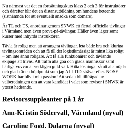
Nu närmast var det en fortsättningskurs klass 2 och 3 för instruktörer
och därefter blir det en distansutbildning om hundens beteende
(sistnämnda för att eventuellt ansöka som domare).
Är TL och TS, anordnar genom SNWK ett flertal officiella tävlingar
i Värmland men även prova-på-tävlingar. Håller även läger samt
kurser med inhyrda instruktörer.
Tävla är roligt men att arrangera tävlingar, leta både bra och kluriga
tävlingsområden och att få till det logistikmässigt är minst lika roligt
– om inte ännu roligare. Att få alla funktionärer och tävlande
ekipage att trivas. Att träffa alla goa och glada människor samt
härliga vovvar är verkligen guld värt. Hitta lösningar så att alla nöjda
och glada är en höjdpunkt som jag ALLTID strävar efter. NOSE
WORK har blivit min passion! Att sedan bli tillfrågad av
valberedningen om att vara kandidat i valet som revisor i SNWK är
ytterst hedrande.
Revisorssuppleanter på 1 år
Ann-Kristin Södervall, Värmland (nyval)
Caroline Fogd, Dalarna (nyval)