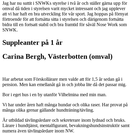
Jag har nu suttit i SNWKs styrelse i två år och ställer gärna upp för
omval då tiden i styrelsen varit mycket intressant och jag upplever
att vi har haft en bra utveckling för vår sport. Jag hoppas på förnyat
förtroende för att fortsätta sitta i styrelsen och därigenom fortsätta
bidra till en fortsatt stabil och bra framtid för såväl Nose Work som
SNWK.
Suppleanter på 1 år
Carina Bergh, Västerbotten (omval)
Har arbetat som Förskollärare men valde att för 1,5 år sedan gå i
pension. Men kan emellanåt gå in och jobba lite då det passar mig.
Bor i eget hus i en by utanför Vilhelmina med min man.
Vi har under åren haft många hundar och olika raser. Har provat på
många olika grenar gällande hundträning/tävling.
Är utbildad tävlingsledare och sekreterare inom lydnad och bruks.
Lärare i hundtjänst, mentalfigurant, bevakningshundsinstruktör samt
numera även tävlingsledare inom NW.