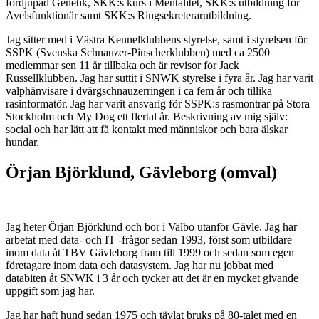
fördjupad Genetik, SKK:s kurs i Mentalitet, SKK:s utbildning för
Avelsfunktionär samt SKK:s Ringsekreterarutbildning.
Jag sitter med i Västra Kennelklubbens styrelse, samt i styrelsen för
SSPK (Svenska Schnauzer-Pinscherklubben) med ca 2500
medlemmar sen 11 år tillbaka och är revisor för Jack
Russellklubben. Jag har suttit i SNWK styrelse i fyra år. Jag har varit
valphänvisare i dvärgschnauzerringen i ca fem år och tillika
rasinformatör. Jag har varit ansvarig för SSPK:s rasmontrar på Stora
Stockholm och My Dog ett flertal år. Beskrivning av mig själv:
social och har lätt att få kontakt med människor och bara älskar
hundar.
Örjan Björklund, Gävleborg (omval)
Jag heter Örjan Björklund och bor i Valbo utanför Gävle. Jag har
arbetat med data- och IT -frågor sedan 1993, först som utbildare
inom data åt TBV Gävleborg fram till 1999 och sedan som egen
företagare inom data och datasystem. Jag har nu jobbat med
databiten åt SNWK i 3 år och tycker att det är en mycket givande
uppgift som jag har.
Jag har haft hund sedan 1975 och tävlat bruks på 80-talet med en