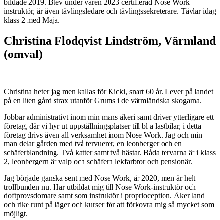
bildade 2019. Blev under våren 2023 certifierad Nose Work
instruktör, är även tävlingsledare och tävlingssekreterare. Tävlar idag
klass 2 med Maja.
Christina Flodqvist Lindström, Värmland
(omval)
Christina heter jag men kallas för Kicki, snart 60 år. Lever på landet
på en liten gård strax utanför Grums i de värmländska skogarna.
Jobbar administrativt inom min mans åkeri samt driver ytterligare ett
företag, där vi hyr ut uppställningsplatser till bl a lastbilar, i detta
företag drivs även all verksamhet inom Nose Work. Jag och min
man delar gården med två tervuerer, en leonberger och en
schäferblandning. Två katter samt två hästar. Båda tervarna är i klass
2, leonbergern är valp och schäfern lekfarbror och pensionär.
Jag började ganska sent med Nose Work, år 2020, men är helt
trollbunden nu. Har utbildat mig till Nose Work-instruktör och
doftprovsdomare samt som instruktör i proprioception. Åker land
och rike runt på läger och kurser för att förkovra mig så mycket som
möjligt.