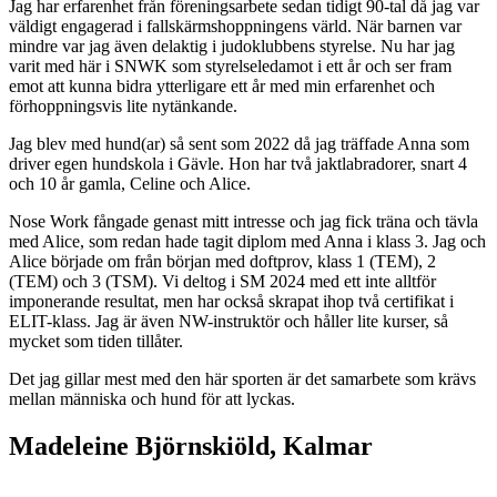
Jag har erfarenhet från föreningsarbete sedan tidigt 90-tal då jag var
väldigt engagerad i fallskärmshoppningens värld. När barnen var
mindre var jag även delaktig i judoklubbens styrelse. Nu har jag
varit med här i SNWK som styrelseledamot i ett år och ser fram
emot att kunna bidra ytterligare ett år med min erfarenhet och
förhoppningsvis lite nytänkande.
Jag blev med hund(ar) så sent som 2022 då jag träffade Anna som
driver egen hundskola i Gävle. Hon har två jaktlabradorer, snart 4
och 10 år gamla, Celine och Alice.
Nose Work fångade genast mitt intresse och jag fick träna och tävla
med Alice, som redan hade tagit diplom med Anna i klass 3. Jag och
Alice började om från början med doftprov, klass 1 (TEM), 2
(TEM) och 3 (TSM). Vi deltog i SM 2024 med ett inte alltför
imponerande resultat, men har också skrapat ihop två certifikat i
ELIT-klass. Jag är även NW-instruktör och håller lite kurser, så
mycket som tiden tillåter.
Det jag gillar mest med den här sporten är det samarbete som krävs
mellan människa och hund för att lyckas.
Madeleine Björnskiöld, Kalmar