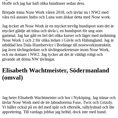
Hoffe och jag har haft olika hundraser sedan dess.
Började träna Nose Work våren 2018, och tävlar nu i NW2 med
våra två aussies Indra och Luna som älskar detta med Nose work.
Jag tycker att Nose Work är en mycket trevlig hundsport som det är
mycket glädje att träna och tävla i, en hundsport för ung som
gammal. Jag har gått en hel del olika kurser och läger med inriktning
Nose Work 1 och 2 för olika ledare i Gävle och Hälsingland. Jag är
utbildad hos Dala Hundservice i Borlänge till noseworkinstruktör,
jag även tävlingsledare och tävlingssekreterare inom Nose Work,
och nu domare i NW2. Jag tycker att det är väldigt roligt och
givande att döma NW tävlingar.
Elisabeth Wachtmeister, Södermanland
(omval)
Jag heter Elisabeth Wachtmeister och bor i Nyköping. Jag tränar och
tävlar Nose Work med de tre labradorerna Faxe, Twix och Grizzly.
Vi håller också på en del med spår och eftersök, rallylydnad och lite
apportering. Till vardags jobbar jag heltid, dock inte med hund.