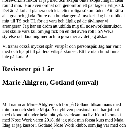
noseworkinstruktör är jag med och skapar olika skojtävlingar, clear
round mm. Har även ordnat och genomfört ett par läger i Filipstad.
Det är så kul att planera och leta efter roliga sökområden. Att träffa
alla goa och glada förare och hundar ger så mycket. Jag har utbildat
mig till TS och TL för att vara behjälplig på de tävlingar vi
arrangerar. Jag har en dröm att utbilda mig till noseworkinstruktör.
Det skulle vara kul om jag fick bli en del av/en roll i SNWKs
styrelse och lära mig mer och få göra mer av det jag älskar.
Vi tränar också mycket spår, viltspår och personspår. Jag har varit
med och hjälpt till på flera viltspårskurser. Ett liv utan hund finns
inte på kartan!!
Revisorer på 1 år
Marie Ahlgren, Gotland (omval)
Mitt namn är Marie Ahlgren och bor på Gotland tillsammans med
min man och sheltie Maja. Är nybliven pensionär och har jobbat
med ekonomi under hela mitt yrkesverksamma liv. Kom i kontakt
med Nose Work våren 2018, då jag gick min första kurs med Maja.
Idag är jag kassör i Gotland Nose Work klubb, som jag var med och