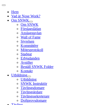
Hem
Vad är Nose Work?
Om SNWK
Om SNWK
Förslagslådan
Anslagstavlan
Wall of Fame
Styrelsen
Kommittéer
Mötesprotokoll
Stadgar
Erbjudanden
Avgifter
Beställ SNWK Folder
Kontakt
Utbildning
Utbildning
SNWK Instruktör
Tävlingsdomare
Tävlingsledare
Tävlingssekreterare
Doftprovsdomare
Tävling