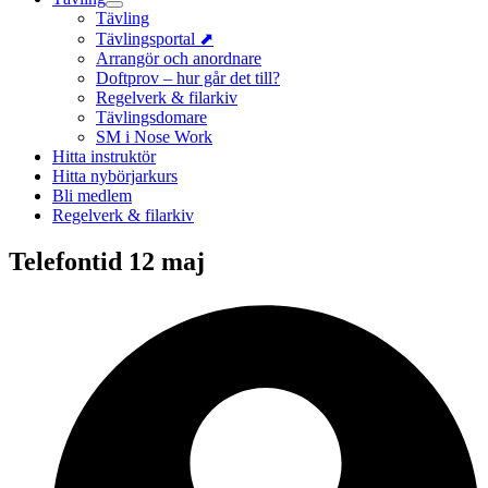
Tävling
Tävlingsportal ⬈
Arrangör och anordnare
Doftprov – hur går det till?
Regelverk & filarkiv
Tävlingsdomare
SM i Nose Work
Hitta instruktör
Hitta nybörjarkurs
Bli medlem
Regelverk & filarkiv
Telefontid 12 maj