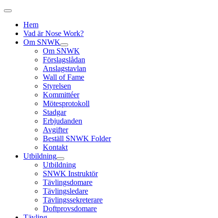
Hem
Vad är Nose Work?
Om SNWK
Om SNWK
Förslagslådan
Anslagstavlan
Wall of Fame
Styrelsen
Kommittéer
Mötesprotokoll
Stadgar
Erbjudanden
Avgifter
Beställ SNWK Folder
Kontakt
Utbildning
Utbildning
SNWK Instruktör
Tävlingsdomare
Tävlingsledare
Tävlingssekreterare
Doftprovsdomare
Tävling