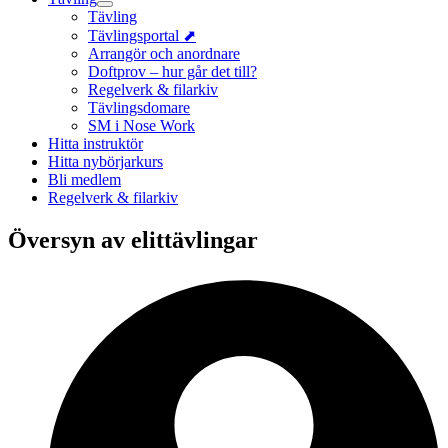
Tävling
Tävlingsportal ⬈
Arrangör och anordnare
Doftprov – hur går det till?
Regelverk & filarkiv
Tävlingsdomare
SM i Nose Work
Hitta instruktör
Hitta nybörjarkurs
Bli medlem
Regelverk & filarkiv
Översyn av elittävlingar