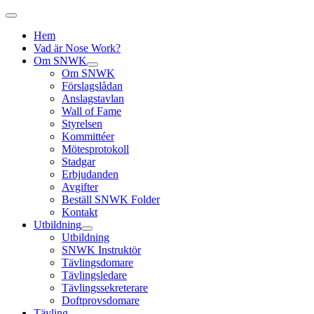
Hem
Vad är Nose Work?
Om SNWK
Om SNWK
Förslagslådan
Anslagstavlan
Wall of Fame
Styrelsen
Kommittéer
Mötesprotokoll
Stadgar
Erbjudanden
Avgifter
Beställ SNWK Folder
Kontakt
Utbildning
Utbildning
SNWK Instruktör
Tävlingsdomare
Tävlingsledare
Tävlingssekreterare
Doftprovsdomare
Tävling