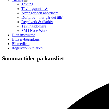
Tävling
Tävlingsportal ⬈
Arrangör och anordnare
Doftprov – hur går det till?
Regelverk & filarkiv
Tävlingsdomare
SM i Nose Work
Hitta instruktör
Hitta nybörjarkurs
Bli medlem
Regelverk & filarkiv
Sommartider på kansliet