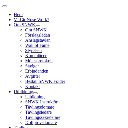
Hem
Vad är Nose Work?
Om SNWK
Om SNWK
Förslagslådan
Anslagstavlan
Wall of Fame
Styrelsen
Kommittéer
Mötesprotokoll
Stadgar
Erbjudanden
Avgifter
Beställ SNWK Folder
Kontakt
Utbildning
Utbildning
SNWK Instruktör
Tävlingsdomare
Tävlingsledare
Tävlingssekreterare
Doftprovsdomare
Tävling