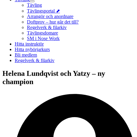
Tävling
Tävlingsportal ⬈
Arrangör och anordnare
Doftprov – hur går det till?
Regelverk & filarkiv
Tävlingsdomare
SM i Nose Work
Hitta instruktör
Hitta nybörjarkurs
Bli medlem
Regelverk & filarkiv
Helena Lundqvist och Yatzy – ny
champion