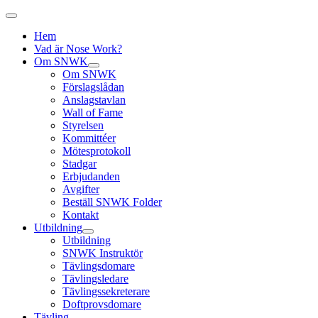
Hem
Vad är Nose Work?
Om SNWK
Om SNWK
Förslagslådan
Anslagstavlan
Wall of Fame
Styrelsen
Kommittéer
Mötesprotokoll
Stadgar
Erbjudanden
Avgifter
Beställ SNWK Folder
Kontakt
Utbildning
Utbildning
SNWK Instruktör
Tävlingsdomare
Tävlingsledare
Tävlingssekreterare
Doftprovsdomare
Tävling