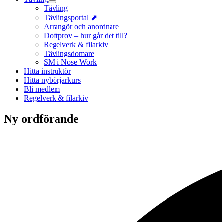
Tävling
Tävlingsportal ⬈
Arrangör och anordnare
Doftprov – hur går det till?
Regelverk & filarkiv
Tävlingsdomare
SM i Nose Work
Hitta instruktör
Hitta nybörjarkurs
Bli medlem
Regelverk & filarkiv
Ny ordförande