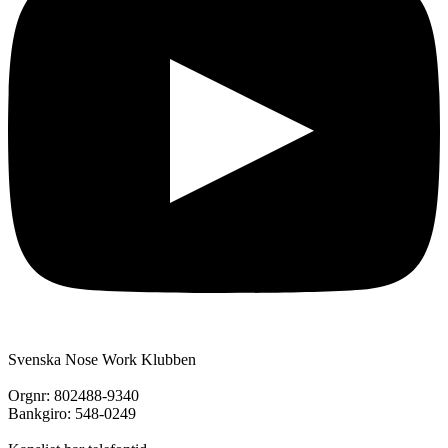
Svenska Nose Work Klubben
Orgnr: 802488-9340
Bankgiro: 548-0249