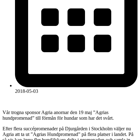
2018-05-03
Vår trogna sponsor Agria anornar den 19 maj ”Agrias
hundpromenad” till förmån för hundar som har det svårt.
Efter flera succépromenader på Djurgården i Stockholm väljer nu
Agria att ta ut ”Agrias Hundpromenad” på flera platser i landet. På
så vis kan ännu fler hundälskare delta i promenaden och samla in