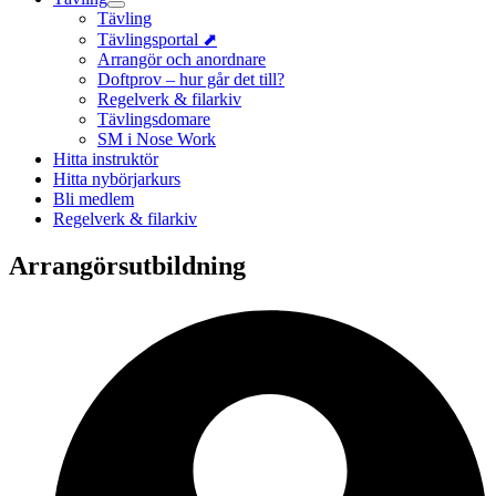
Tävling
Tävlingsportal ⬈
Arrangör och anordnare
Doftprov – hur går det till?
Regelverk & filarkiv
Tävlingsdomare
SM i Nose Work
Hitta instruktör
Hitta nybörjarkurs
Bli medlem
Regelverk & filarkiv
Arrangörsutbildning