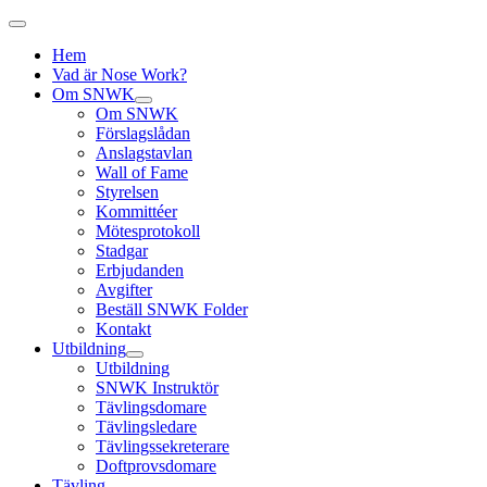
Hem
Vad är Nose Work?
Om SNWK
Om SNWK
Förslagslådan
Anslagstavlan
Wall of Fame
Styrelsen
Kommittéer
Mötesprotokoll
Stadgar
Erbjudanden
Avgifter
Beställ SNWK Folder
Kontakt
Utbildning
Utbildning
SNWK Instruktör
Tävlingsdomare
Tävlingsledare
Tävlingssekreterare
Doftprovsdomare
Tävling