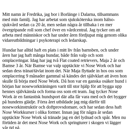
Mitt namn är Fredrika, jag bor i Borlänge i Dalarna, tillsammans
med min familj. Jag har arbetat som sjuksköterska inom hälso-
sjukvård sedan ca 20 år, men sedan några år tillbaka i en mer
övergripande roll som chef över en vårdcentral. Jag tycker om att
arbeta med människor och har under åren fördjupat mig genom olika
vidareutbildningar i psykoterapi och ledarskap.
Hundar har alltid haft en plats i mitt liv från barnsben, och under
åren har jag haft många hundar, både från valp och som
omplaceringar. Idag har jag två Flat coated retrievers, Maja 2 år och
Bamse 3 år. När Bamse var valp upptäckte vi Nose Work och har
sedan dess tränat/tävlat inom det. När Maja flyttade in hos oss som
omplacering 9 månader gammal så kändes det självklart att även hon
skulle få börja med Nose Work. Då hon var en ganska osäker hund i
början har noseworkträningen varit till stor hjälp för att bygga upp
hennes självkänsla och forma oss som ett team. Jag tycker Nose
Work är en fantastisk hundsport där alla får vara med och det bygger
på hundens glädje. Förra året utbildade jag mig därför till
noseworkinstruktör och doftprovsdomare, och har sedan dess haft
Nose Workkurser i olika former. Innan jag för några år sedan
upptäckte Nose Work så tränade jag en del lydnad och spår. Men nu
förtiden är det mest Nose Work och springturer i skogen vi lägger
vår tid på.