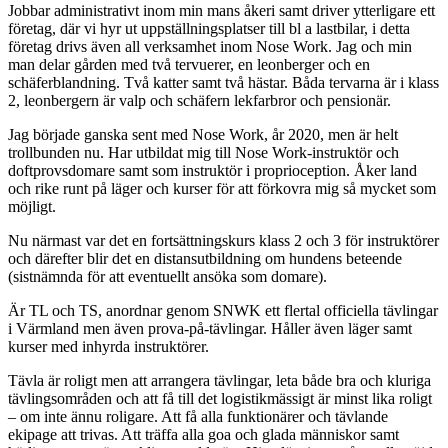
Jobbar administrativt inom min mans åkeri samt driver ytterligare ett
företag, där vi hyr ut uppställningsplatser till bl a lastbilar, i detta
företag drivs även all verksamhet inom Nose Work. Jag och min
man delar gården med två tervuerer, en leonberger och en
schäferblandning. Två katter samt två hästar. Båda tervarna är i klass
2, leonbergern är valp och schäfern lekfarbror och pensionär.
Jag började ganska sent med Nose Work, år 2020, men är helt
trollbunden nu. Har utbildat mig till Nose Work-instruktör och
doftprovsdomare samt som instruktör i proprioception. Åker land
och rike runt på läger och kurser för att förkovra mig så mycket som
möjligt.
Nu närmast var det en fortsättningskurs klass 2 och 3 för instruktörer
och därefter blir det en distansutbildning om hundens beteende
(sistnämnda för att eventuellt ansöka som domare).
Är TL och TS, anordnar genom SNWK ett flertal officiella tävlingar
i Värmland men även prova-på-tävlingar. Håller även läger samt
kurser med inhyrda instruktörer.
Tävla är roligt men att arrangera tävlingar, leta både bra och kluriga
tävlingsområden och att få till det logistikmässigt är minst lika roligt
– om inte ännu roligare. Att få alla funktionärer och tävlande
ekipage att trivas. Att träffa alla goa och glada människor samt