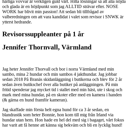
härliga vovvar är verkligen guld värt. Hitta lösningar så att alla nöjda
och glada är en höjdpunkt som jag ALLTID strävar efter. NOSE
WORK har blivit min passion! Att sedan bli tillfrågad av
valberedningen om att vara kandidat i valet som revisor i SNWK är
ytterst hedrande.
Revisorssuppleanter på 1 år
Jennifer Thornvall, Värmland
Jag heter Jennifer Thorvall och bor i norra Värmland med min
sambo, mina 2 hundar och min sambos 4 jakthundar. Jag jobbar
sedan 2018 På Branäs skidanläggning i butikerna och blev för 2 år
sedan även butikschef över alla butiker på anläggningen. På min
fritid spenderar jag mycket tid i stallet med min häst, ute i skog och
mark med mina hundar, på en skoter eller med en kamera i handen
(& gärna en hund framför kameran).
Jag skaffade min första helt egna hund för ca 3 år sedan, en
blandrastik som heter Bonnie, hon kom till mig från Irland via
hundar utan hem. Hon hade en hel del med sig i bagaget, vårt fokus
har varit att få henne att känna sig bekväm och bli en lycklig hund!