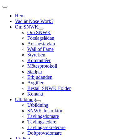
Hem
Vad är Nose Work?
Om SNWK
Om SNWK
Förslagslådan
Anslagstavlan
Wall of Fame
Styrelsen
Kommittéer
Mötesprotokoll
Stadgar
Erbjudanden
Avgifter
Beställ SNWK Folder
Kontakt
Utbildning
Utbildning
SNWK Instruktör
Tävlingsdomare
Tävlingsledare
Tävlingssekreterare
Doftprovsdomare
Tävling