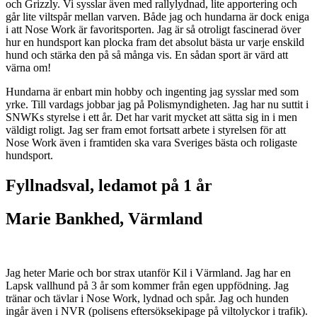
och Grizzly. Vi sysslar även med rallylydnad, lite apportering och
går lite viltspår mellan varven. Både jag och hundarna är dock eniga
i att Nose Work är favoritsporten. Jag är så otroligt fascinerad över
hur en hundsport kan plocka fram det absolut bästa ur varje enskild
hund och stärka den på så många vis. En sådan sport är värd att
värna om!
Hundarna är enbart min hobby och ingenting jag sysslar med som
yrke. Till vardags jobbar jag på Polismyndigheten. Jag har nu suttit i
SNWKs styrelse i ett år. Det har varit mycket att sätta sig in i men
väldigt roligt. Jag ser fram emot fortsatt arbete i styrelsen för att
Nose Work även i framtiden ska vara Sveriges bästa och roligaste
hundsport.
Fyllnadsval, ledamot på 1 år
Marie Bankhed, Värmland
Jag heter Marie och bor strax utanför Kil i Värmland. Jag har en
Lapsk vallhund på 3 år som kommer från egen uppfödning. Jag
tränar och tävlar i Nose Work, lydnad och spår. Jag och hunden
ingår även i NVR (polisens eftersöksekipage på viltolyckor i trafik).