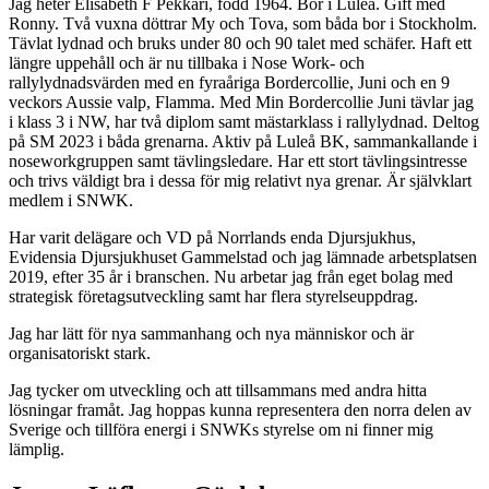
Jag heter Elisabeth F Pekkari, född 1964. Bor i Luleå. Gift med
Ronny. Två vuxna döttrar My och Tova, som båda bor i Stockholm.
Tävlat lydnad och bruks under 80 och 90 talet med schäfer. Haft ett
längre uppehåll och är nu tillbaka i Nose Work- och
rallylydnadsvärden med en fyraåriga Bordercollie, Juni och en 9
veckors Aussie valp, Flamma. Med Min Bordercollie Juni tävlar jag
i klass 3 i NW, har två diplom samt mästarklass i rallylydnad. Deltog
på SM 2023 i båda grenarna. Aktiv på Luleå BK, sammankallande i
noseworkgruppen samt tävlingsledare. Har ett stort tävlingsintresse
och trivs väldigt bra i dessa för mig relativt nya grenar. Är självklart
medlem i SNWK.
Har varit delägare och VD på Norrlands enda Djursjukhus,
Evidensia Djursjukhuset Gammelstad och jag lämnade arbetsplatsen
2019, efter 35 år i branschen. Nu arbetar jag från eget bolag med
strategisk företagsutveckling samt har flera styrelseuppdrag.
Jag har lätt för nya sammanhang och nya människor och är
organisatoriskt stark.
Jag tycker om utveckling och att tillsammans med andra hitta
lösningar framåt. Jag hoppas kunna representera den norra delen av
Sverige och tillföra energi i SNWKs styrelse om ni finner mig
lämplig.