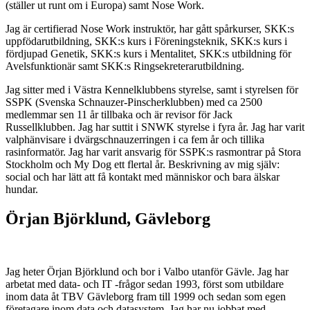
(ställer ut runt om i Europa) samt Nose Work.
Jag är certifierad Nose Work instruktör, har gått spårkurser, SKK:s
uppfödarutbildning, SKK:s kurs i Föreningsteknik, SKK:s kurs i
fördjupad Genetik, SKK:s kurs i Mentalitet, SKK:s utbildning för
Avelsfunktionär samt SKK:s Ringsekreterarutbildning.
Jag sitter med i Västra Kennelklubbens styrelse, samt i styrelsen för
SSPK (Svenska Schnauzer-Pinscherklubben) med ca 2500
medlemmar sen 11 år tillbaka och är revisor för Jack
Russellklubben. Jag har suttit i SNWK styrelse i fyra år. Jag har varit
valphänvisare i dvärgschnauzerringen i ca fem år och tillika
rasinformatör. Jag har varit ansvarig för SSPK:s rasmontrar på Stora
Stockholm och My Dog ett flertal år. Beskrivning av mig själv:
social och har lätt att få kontakt med människor och bara älskar
hundar.
Örjan Björklund, Gävleborg
Jag heter Örjan Björklund och bor i Valbo utanför Gävle. Jag har
arbetat med data- och IT -frågor sedan 1993, först som utbildare
inom data åt TBV Gävleborg fram till 1999 och sedan som egen
företagare inom data och datasystem. Jag har nu jobbat med