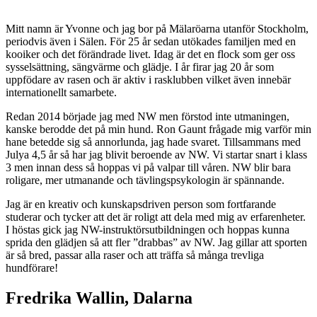
Mitt namn är Yvonne och jag bor på Mälaröarna utanför Stockholm,
periodvis även i Sälen. För 25 år sedan utökades familjen med en
kooiker och det förändrade livet. Idag är det en flock som ger oss
sysselsättning, sängvärme och glädje. I år firar jag 20 år som
uppfödare av rasen och är aktiv i rasklubben vilket även innebär
internationellt samarbete.
Redan 2014 började jag med NW men förstod inte utmaningen,
kanske berodde det på min hund. Ron Gaunt frågade mig varför min
hane betedde sig så annorlunda, jag hade svaret. Tillsammans med
Julya 4,5 år så har jag blivit beroende av NW. Vi startar snart i klass
3 men innan dess så hoppas vi på valpar till våren. NW blir bara
roligare, mer utmanande och tävlingspsykologin är spännande.
Jag är en kreativ och kunskapsdriven person som fortfarande
studerar och tycker att det är roligt att dela med mig av erfarenheter.
I höstas gick jag NW-instruktörsutbildningen och hoppas kunna
sprida den glädjen så att fler ”drabbas” av NW. Jag gillar att sporten
är så bred, passar alla raser och att träffa så många trevliga
hundförare!
Fredrika Wallin, Dalarna