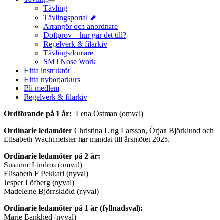
Tävling
Tävlingsportal ⬈
Arrangör och anordnare
Doftprov – hur går det till?
Regelverk & filarkiv
Tävlingsdomare
SM i Nose Work
Hitta instruktör
Hitta nybörjarkurs
Bli medlem
Regelverk & filarkiv
Ordförande på 1 år:
Lena Östman (omval)
Ordinarie ledamöter
Christina Ling Larsson, Örjan Björklund och
Elisabeth Wachtmeister har mandat till årsmötet 2025.
Ordinarie ledamöter på 2 år:
Susanne Lindros (omval)
Elisabeth F Pekkari (nyval)
Jesper Löfberg (nyval)
Madeleine Björnskiöld (nyval)
Ordinarie ledamöter på 1 år (fyllnadsval):
Marie Bankhed (nyval)