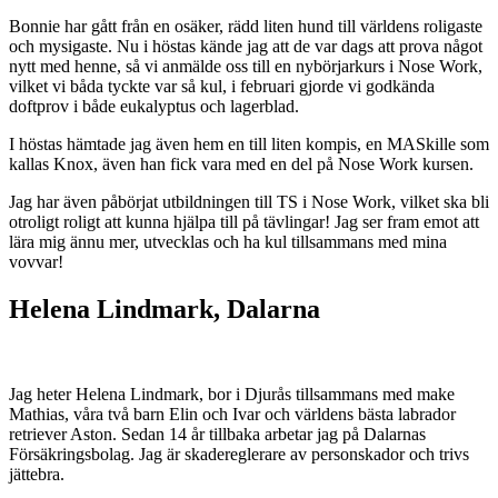
Bonnie har gått från en osäker, rädd liten hund till världens roligaste
och mysigaste. Nu i höstas kände jag att de var dags att prova något
nytt med henne, så vi anmälde oss till en nybörjarkurs i Nose Work,
vilket vi båda tyckte var så kul, i februari gjorde vi godkända
doftprov i både eukalyptus och lagerblad.
I höstas hämtade jag även hem en till liten kompis, en MASkille som
kallas Knox, även han fick vara med en del på Nose Work kursen.
Jag har även påbörjat utbildningen till TS i Nose Work, vilket ska bli
otroligt roligt att kunna hjälpa till på tävlingar! Jag ser fram emot att
lära mig ännu mer, utvecklas och ha kul tillsammans med mina
vovvar!
Helena Lindmark, Dalarna
Jag heter Helena Lindmark, bor i Djurås tillsammans med make
Mathias, våra två barn Elin och Ivar och världens bästa labrador
retriever Aston. Sedan 14 år tillbaka arbetar jag på Dalarnas
Försäkringsbolag. Jag är skadereglerare av personskador och trivs
jättebra.