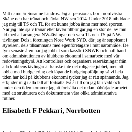
Mitt namn är Susanne Lindros. Jag är pensionär, bor i nordvästra
Skåne och har tränat och tävlat NW sen 2014. Under 2018 utbildade
jag mig till TS och TL för att kunna jobba ännu mer med sporten.
När jag inte själv tränar eller tävlar tillbringar jag en stor del av min
tid med att arrangera NW-tävlingar och vara TL och TS på NW-
tävlingar. Dels i föreningen Nose Work SYD, där jag är suppleant i
styrelsen, dels tillsammans med egenföretagare i mitt närområde. De
fyra senaste åren har jag jobbat som kassör i SNWK och haft hand
om administrationen av klubbens ekonomi i samarbete med vår
redovisningsbyrå. Att kontrollera och organisera reseräkningar från
alla klubbens tävlingar är kanske inte det roligaste jobbet, men att
jobba med budgetering och löpande budgetuppföljning så vi hela
tiden har koll på klubbens ekonomi tycker jag är rätt spännande. Jag
erbjuder mig i alla fall att fortsätta två år till om jag blir vald och
under den tiden kommer jag att fortsätta det redan påbörjade arbetet
med att strukturera och dokumentera våra olika administrativa
rutiner.
Elisabeth F Pekkari, Norrbotten