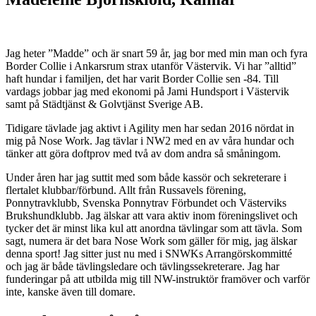
Jag heter ”Madde” och är snart 59 år, jag bor med min man och fyra
Border Collie i Ankarsrum strax utanför Västervik. Vi har ”alltid”
haft hundar i familjen, det har varit Border Collie sen -84. Till
vardags jobbar jag med ekonomi på Jami Hundsport i Västervik
samt på Städtjänst & Golvtjänst Sverige AB.
Tidigare tävlade jag aktivt i Agility men har sedan 2016 nördat in
mig på Nose Work. Jag tävlar i NW2 med en av våra hundar och
tänker att göra doftprov med två av dom andra så småningom.
Under åren har jag suttit med som både kassör och sekreterare i
flertalet klubbar/förbund. Allt från Russavels förening,
Ponnytravklubb, Svenska Ponnytrav Förbundet och Västerviks
Brukshundklubb. Jag älskar att vara aktiv inom föreningslivet och
tycker det är minst lika kul att anordna tävlingar som att tävla. Som
sagt, numera är det bara Nose Work som gäller för mig, jag älskar
denna sport! Jag sitter just nu med i SNWKs Arrangörskommitté
och jag är både tävlingsledare och tävlingssekreterare. Jag har
funderingar på att utbilda mig till NW-instruktör framöver och varför
inte, kanske även till domare.