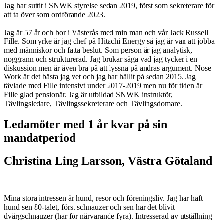
Jag har suttit i SNWK styrelse sedan 2019, först som sekreterare för
att ta över som ordförande 2023.
Jag är 57 år och bor i Västerås med min man och vår Jack Russell
Fille. Som yrke är jag chef på Hitachi Energy så jag är van att jobba
med människor och fatta beslut. Som person är jag analytisk,
noggrann och strukturerad. Jag brukar säga vad jag tycker i en
diskussion men är även bra på att lyssna på andras argument. Nose
Work är det bästa jag vet och jag har hållit på sedan 2015. Jag
tävlade med Fille intensivt under 2017-2019 men nu för tiden är
Fille glad pensionär. Jag är utbildad SNWK instruktör,
Tävlingsledare, Tävlingssekreterare och Tävlingsdomare.
Ledamöter med 1 år kvar på sin
mandatperiod
Christina Ling Larsson, Västra Götaland
Mina stora intressen är hund, resor och föreningsliv. Jag har haft
hund sen 80-talet, först schnauzer och sen har det blivit
dvärgschnauzer (har för närvarande fyra). Intresserad av utställning