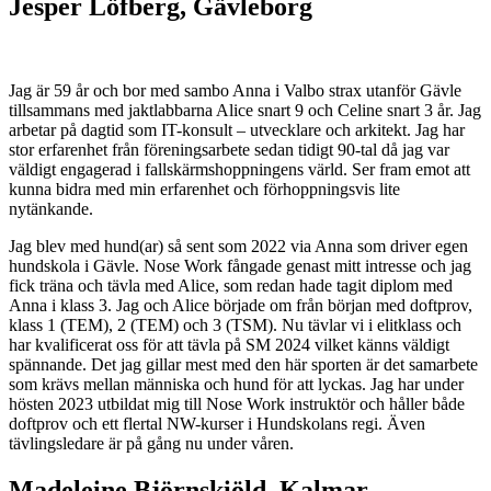
Jesper Löfberg, Gävleborg
Jag är 59 år och bor med sambo Anna i Valbo strax utanför Gävle
tillsammans med jaktlabbarna Alice snart 9 och Celine snart 3 år. Jag
arbetar på dagtid som IT-konsult – utvecklare och arkitekt. Jag har
stor erfarenhet från föreningsarbete sedan tidigt 90-tal då jag var
väldigt engagerad i fallskärmshoppningens värld. Ser fram emot att
kunna bidra med min erfarenhet och förhoppningsvis lite
nytänkande.
Jag blev med hund(ar) så sent som 2022 via Anna som driver egen
hundskola i Gävle. Nose Work fångade genast mitt intresse och jag
fick träna och tävla med Alice, som redan hade tagit diplom med
Anna i klass 3. Jag och Alice började om från början med doftprov,
klass 1 (TEM), 2 (TEM) och 3 (TSM). Nu tävlar vi i elitklass och
har kvalificerat oss för att tävla på SM 2024 vilket känns väldigt
spännande. Det jag gillar mest med den här sporten är det samarbete
som krävs mellan människa och hund för att lyckas. Jag har under
hösten 2023 utbildat mig till Nose Work instruktör och håller både
doftprov och ett flertal NW-kurser i Hundskolans regi. Även
tävlingsledare är på gång nu under våren.
Madeleine Björnskiöld, Kalmar