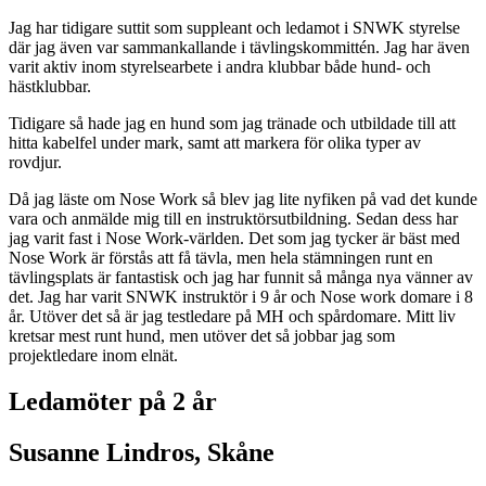
Jag har tidigare suttit som suppleant och ledamot i SNWK styrelse
där jag även var sammankallande i tävlingskommittén. Jag har även
varit aktiv inom styrelsearbete i andra klubbar både hund- och
hästklubbar.
Tidigare så hade jag en hund som jag tränade och utbildade till att
hitta kabelfel under mark, samt att markera för olika typer av
rovdjur.
Då jag läste om Nose Work så blev jag lite nyfiken på vad det kunde
vara och anmälde mig till en instruktörsutbildning. Sedan dess har
jag varit fast i Nose Work-världen. Det som jag tycker är bäst med
Nose Work är förstås att få tävla, men hela stämningen runt en
tävlingsplats är fantastisk och jag har funnit så många nya vänner av
det. Jag har varit SNWK instruktör i 9 år och Nose work domare i 8
år. Utöver det så är jag testledare på MH och spårdomare. Mitt liv
kretsar mest runt hund, men utöver det så jobbar jag som
projektledare inom elnät.
Ledamöter på 2 år
Susanne Lindros, Skåne