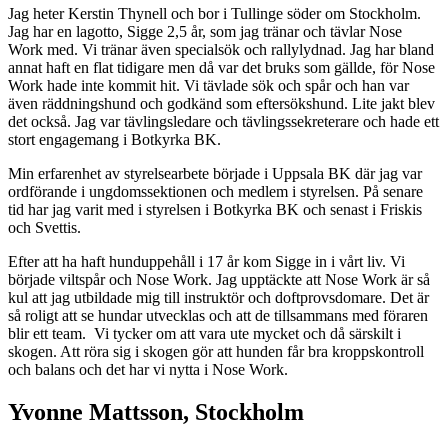
Jag heter Kerstin Thynell och bor i Tullinge söder om Stockholm.
Jag har en lagotto, Sigge 2,5 år, som jag tränar och tävlar Nose
Work med. Vi tränar även specialsök och rallylydnad. Jag har bland
annat haft en flat tidigare men då var det bruks som gällde, för Nose
Work hade inte kommit hit. Vi tävlade sök och spår och han var
även räddningshund och godkänd som eftersökshund. Lite jakt blev
det också. Jag var tävlingsledare och tävlingssekreterare och hade ett
stort engagemang i Botkyrka BK.
Min erfarenhet av styrelsearbete började i Uppsala BK där jag var
ordförande i ungdomssektionen och medlem i styrelsen. På senare
tid har jag varit med i styrelsen i Botkyrka BK och senast i Friskis
och Svettis.
Efter att ha haft hunduppehåll i 17 år kom Sigge in i vårt liv. Vi
började viltspår och Nose Work. Jag upptäckte att Nose Work är så
kul att jag utbildade mig till instruktör och doftprovsdomare. Det är
så roligt att se hundar utvecklas och att de tillsammans med föraren
blir ett team. Vi tycker om att vara ute mycket och då särskilt i
skogen. Att röra sig i skogen gör att hunden får bra kroppskontroll
och balans och det har vi nytta i Nose Work.
Yvonne Mattsson, Stockholm