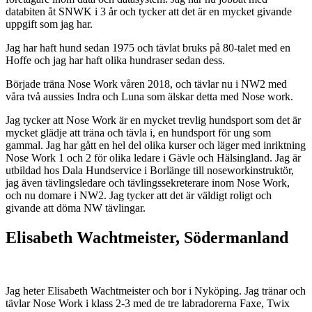
databiten åt SNWK i 3 år och tycker att det är en mycket givande
uppgift som jag har.
Jag har haft hund sedan 1975 och tävlat bruks på 80-talet med en
Hoffe och jag har haft olika hundraser sedan dess.
Började träna Nose Work våren 2018, och tävlar nu i NW2 med
våra två aussies Indra och Luna som älskar detta med Nose work.
Jag tycker att Nose Work är en mycket trevlig hundsport som det är
mycket glädje att träna och tävla i, en hundsport för ung som
gammal. Jag har gått en hel del olika kurser och läger med inriktning
Nose Work 1 och 2 för olika ledare i Gävle och Hälsingland. Jag är
utbildad hos Dala Hundservice i Borlänge till noseworkinstruktör,
jag även tävlingsledare och tävlingssekreterare inom Nose Work,
och nu domare i NW2. Jag tycker att det är väldigt roligt och
givande att döma NW tävlingar.
Elisabeth Wachtmeister, Södermanland
Jag heter Elisabeth Wachtmeister och bor i Nyköping. Jag tränar och
tävlar Nose Work i klass 2-3 med de tre labradorerna Faxe, Twix