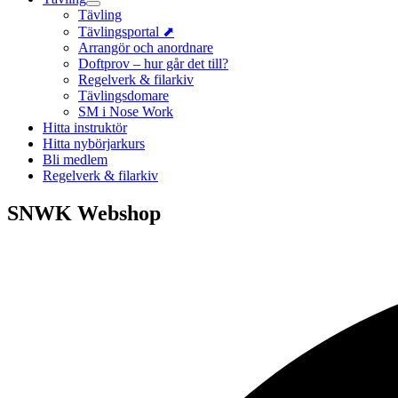
Tävling
Tävlingsportal ⬈
Arrangör och anordnare
Doftprov – hur går det till?
Regelverk & filarkiv
Tävlingsdomare
SM i Nose Work
Hitta instruktör
Hitta nybörjarkurs
Bli medlem
Regelverk & filarkiv
SNWK Webshop