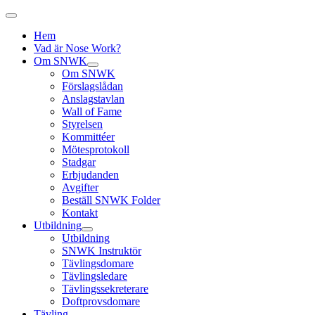
Hem
Vad är Nose Work?
Om SNWK
Om SNWK
Förslagslådan
Anslagstavlan
Wall of Fame
Styrelsen
Kommittéer
Mötesprotokoll
Stadgar
Erbjudanden
Avgifter
Beställ SNWK Folder
Kontakt
Utbildning
Utbildning
SNWK Instruktör
Tävlingsdomare
Tävlingsledare
Tävlingssekreterare
Doftprovsdomare
Tävling