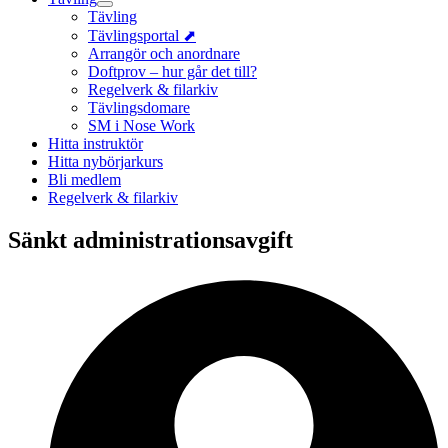
Tävling
Tävlingsportal ⬈
Arrangör och anordnare
Doftprov – hur går det till?
Regelverk & filarkiv
Tävlingsdomare
SM i Nose Work
Hitta instruktör
Hitta nybörjarkurs
Bli medlem
Regelverk & filarkiv
Sänkt administrationsavgift