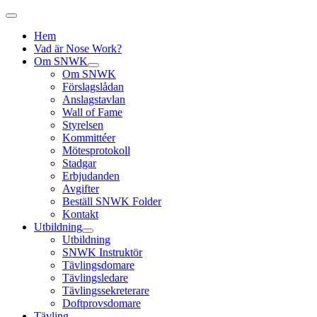
Hem
Vad är Nose Work?
Om SNWK
Om SNWK
Förslagslådan
Anslagstavlan
Wall of Fame
Styrelsen
Kommittéer
Mötesprotokoll
Stadgar
Erbjudanden
Avgifter
Beställ SNWK Folder
Kontakt
Utbildning
Utbildning
SNWK Instruktör
Tävlingsdomare
Tävlingsledare
Tävlingssekreterare
Doftprovsdomare
Tävling