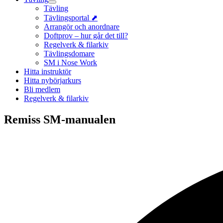
Tävling
Tävlingsportal ⬈
Arrangör och anordnare
Doftprov – hur går det till?
Regelverk & filarkiv
Tävlingsdomare
SM i Nose Work
Hitta instruktör
Hitta nybörjarkurs
Bli medlem
Regelverk & filarkiv
Remiss SM-manualen