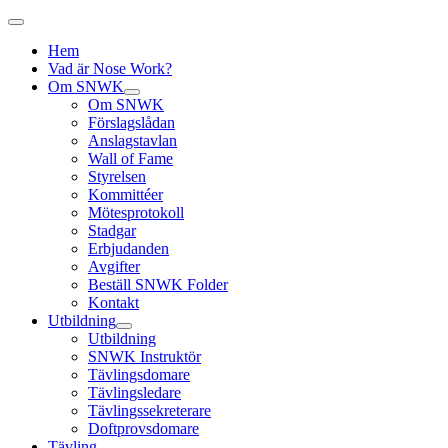
Hem
Vad är Nose Work?
Om SNWK
Om SNWK
Förslagslådan
Anslagstavlan
Wall of Fame
Styrelsen
Kommittéer
Mötesprotokoll
Stadgar
Erbjudanden
Avgifter
Beställ SNWK Folder
Kontakt
Utbildning
Utbildning
SNWK Instruktör
Tävlingsdomare
Tävlingsledare
Tävlingssekreterare
Doftprovsdomare
Tävling