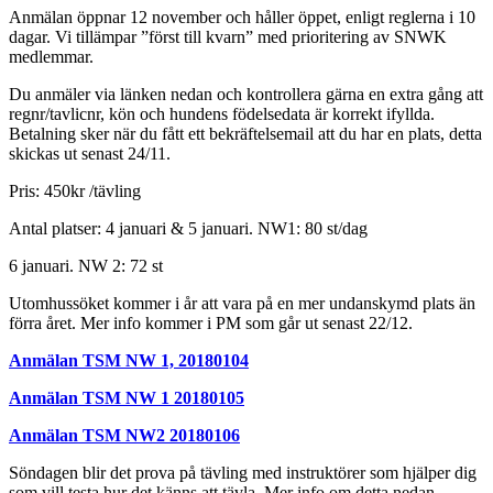
Anmälan öppnar 12 november och håller öppet, enligt reglerna i 10
dagar. Vi tillämpar ”först till kvarn” med prioritering av SNWK
medlemmar.
Du anmäler via länken nedan och kontrollera gärna en extra gång att
regnr/tavlicnr, kön och hundens födelsedata är korrekt ifyllda.
Betalning sker när du fått ett bekräftelsemail att du har en plats, detta
skickas ut senast 24/11.
Pris: 450kr /tävling
Antal platser: 4 januari & 5 januari. NW1: 80 st/dag
6 januari. NW 2: 72 st
Utomhussöket kommer i år att vara på en mer undanskymd plats än
förra året. Mer info kommer i PM som går ut senast 22/12.
Anmälan TSM NW 1, 20180104
Anmälan TSM NW 1 20180105
Anmälan TSM NW2 20180106
Söndagen blir det prova på tävling med instruktörer som hjälper dig
som vill testa hur det känns att tävla. Mer info om detta nedan.