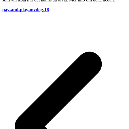
pay-and-play-mydog-18