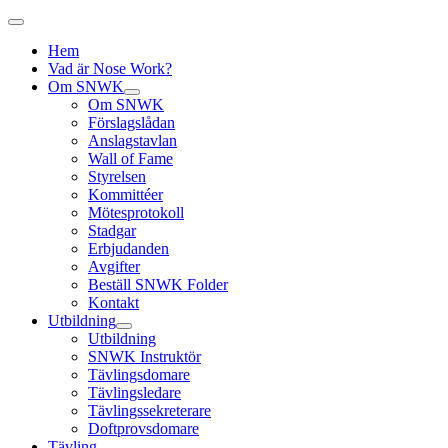
Hem
Vad är Nose Work?
Om SNWK
Om SNWK
Förslagslådan
Anslagstavlan
Wall of Fame
Styrelsen
Kommittéer
Mötesprotokoll
Stadgar
Erbjudanden
Avgifter
Beställ SNWK Folder
Kontakt
Utbildning
Utbildning
SNWK Instruktör
Tävlingsdomare
Tävlingsledare
Tävlingssekreterare
Doftprovsdomare
Tävling