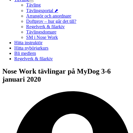
Tävling
Tävlingsportal ⬈
Arrangör och anordnare
Doftprov – hur går det till?
Regelverk & filarkiv
Tävlingsdomare
SM i Nose Work
Hitta instruktör
Hitta nybörjarkurs
Bli medlem
Regelverk & filarkiv
Nose Work tävlingar på MyDog 3-6
januari 2020