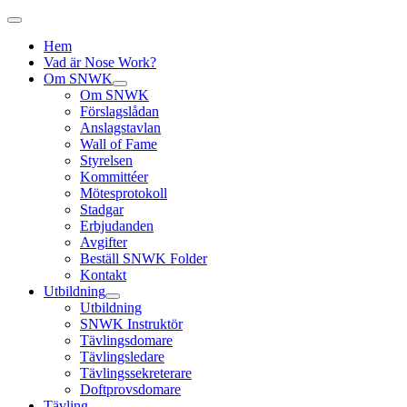
Hem
Vad är Nose Work?
Om SNWK
Om SNWK
Förslagslådan
Anslagstavlan
Wall of Fame
Styrelsen
Kommittéer
Mötesprotokoll
Stadgar
Erbjudanden
Avgifter
Beställ SNWK Folder
Kontakt
Utbildning
Utbildning
SNWK Instruktör
Tävlingsdomare
Tävlingsledare
Tävlingssekreterare
Doftprovsdomare
Tävling