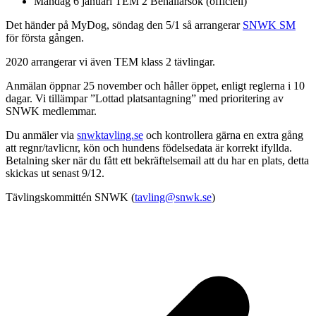
Måndag 6 januari TEM 2 Behållarsök (officiell)
Det händer på MyDog, söndag den 5/1 så arrangerar
SNWK SM
för första gången.
2020 arrangerar vi även TEM klass 2 tävlingar.
Anmälan öppnar 25 november och håller öppet, enligt reglerna i 10
dagar. Vi tillämpar ”Lottad platsantagning” med prioritering av
SNWK medlemmar.
Du anmäler via
snwktavling.se
och kontrollera gärna en extra gång
att regnr/tavlicnr, kön och hundens födelsedata är korrekt ifyllda.
Betalning sker när du fått ett bekräftelsemail att du har en plats, detta
skickas ut senast 9/12.
Tävlingskommittén SNWK (
tavling@snwk.se
)