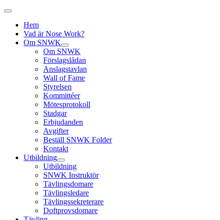
Hem
Vad är Nose Work?
Om SNWK
Om SNWK
Förslagslådan
Anslagstavlan
Wall of Fame
Styrelsen
Kommittéer
Mötesprotokoll
Stadgar
Erbjudanden
Avgifter
Beställ SNWK Folder
Kontakt
Utbildning
Utbildning
SNWK Instruktör
Tävlingsdomare
Tävlingsledare
Tävlingssekreterare
Doftprovsdomare
Tävling