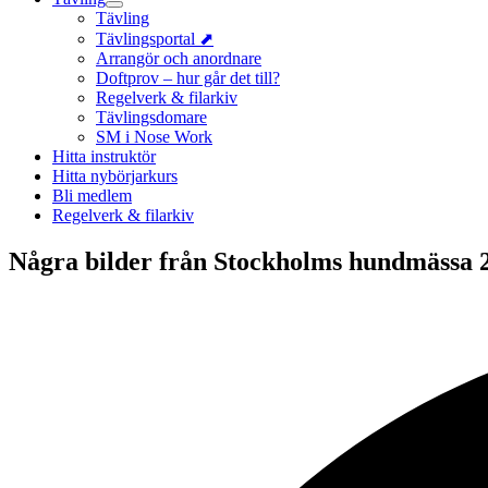
Tävling
Tävlingsportal ⬈
Arrangör och anordnare
Doftprov – hur går det till?
Regelverk & filarkiv
Tävlingsdomare
SM i Nose Work
Hitta instruktör
Hitta nybörjarkurs
Bli medlem
Regelverk & filarkiv
Några bilder från Stockholms hundmässa 