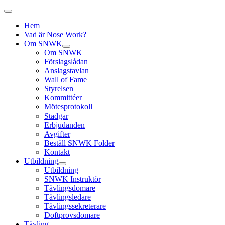
Hem
Vad är Nose Work?
Om SNWK
Om SNWK
Förslagslådan
Anslagstavlan
Wall of Fame
Styrelsen
Kommittéer
Mötesprotokoll
Stadgar
Erbjudanden
Avgifter
Beställ SNWK Folder
Kontakt
Utbildning
Utbildning
SNWK Instruktör
Tävlingsdomare
Tävlingsledare
Tävlingssekreterare
Doftprovsdomare
Tävling