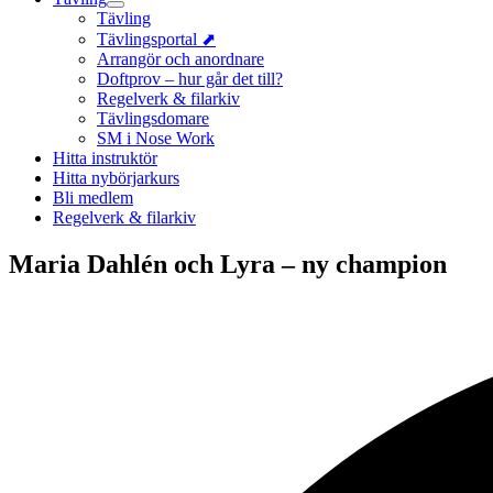
Tävling
Tävlingsportal ⬈
Arrangör och anordnare
Doftprov – hur går det till?
Regelverk & filarkiv
Tävlingsdomare
SM i Nose Work
Hitta instruktör
Hitta nybörjarkurs
Bli medlem
Regelverk & filarkiv
Maria Dahlén och Lyra – ny champion