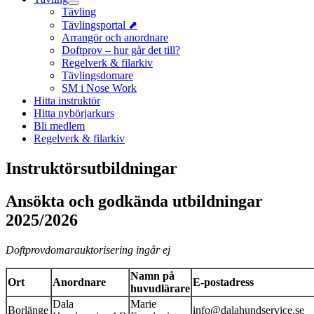
Tävling
Tävlingsportal ⬈
Arrangör och anordnare
Doftprov – hur går det till?
Regelverk & filarkiv
Tävlingsdomare
SM i Nose Work
Hitta instruktör
Hitta nybörjarkurs
Bli medlem
Regelverk & filarkiv
Instruktörsutbildningar
Ansökta och godkända utbildningar
2025/2026
Doftprovdomarauktorisering ingår ej
Namn på
Ort
Anordnare
E-postadress
huvudlärare
Dala
Marie
Borlänge
info@dalahundservice.se