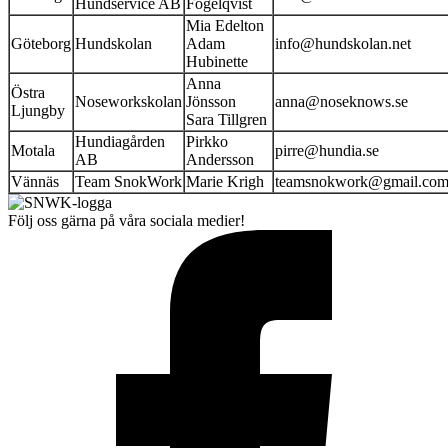
Hundservice AB
Fogelqvist
Mia Edelton
Göteborg
Hundskolan
Adam
info@hundskolan.net
Hubinette
Anna
Östra
Noseworkskolan
Jönsson
anna@noseknows.se
Ljungby
Sara Tillgren
Hundiagården
Pirkko
Motala
pirre@hundia.se
AB
Andersson
Vännäs
Team SnokWork
Marie Krigh
teamsnokwork@gmail.co
Följ oss gärna på våra sociala medier!