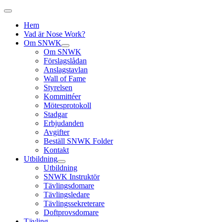
Hem
Vad är Nose Work?
Om SNWK
Om SNWK
Förslagslådan
Anslagstavlan
Wall of Fame
Styrelsen
Kommittéer
Mötesprotokoll
Stadgar
Erbjudanden
Avgifter
Beställ SNWK Folder
Kontakt
Utbildning
Utbildning
SNWK Instruktör
Tävlingsdomare
Tävlingsledare
Tävlingssekreterare
Doftprovsdomare
Tävling