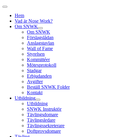
Hem
Vad är Nose Work?
Om SNWK
Om SNWK
Förslagslådan
Anslagstavlan
Wall of Fame
Styrelsen
Kommittéer
Mötesprotokoll
Stadgar
Erbjudanden
Avgifter
Beställ SNWK Folder
Kontakt
Utbildning
Utbildning
SNWK Instruktör
Tävlingsdomare
Tävlingsledare
Tävlingssekreterare
Doftprovsdomare
Tävling