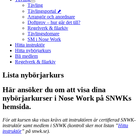
Tävling
Tävlingsportal ⬈
Arrangör och anordnare
Doftprov – hur går det till?
Regelverk & filarkiv
Tävlingsdomare
SM i Nose Work
Hitta instruktör
Hitta nybörjarkurs
Bli medlem
Regelverk & filarkiv
Lista nybörjarkurs
Här ansöker du om att visa dina
nybörjarkurser i Nose Work på SNWKs
hemsida.
För att kursen ska visas krävs att instruktören är certifierad SNWK-
instruktör samt medlem i SNWK (kontroll sker mot listan ”
Hitta
instruktör
” på snwk.se).