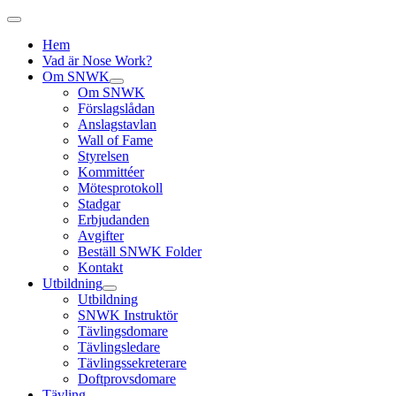
Hem
Vad är Nose Work?
Om SNWK
Om SNWK
Förslagslådan
Anslagstavlan
Wall of Fame
Styrelsen
Kommittéer
Mötesprotokoll
Stadgar
Erbjudanden
Avgifter
Beställ SNWK Folder
Kontakt
Utbildning
Utbildning
SNWK Instruktör
Tävlingsdomare
Tävlingsledare
Tävlingssekreterare
Doftprovsdomare
Tävling