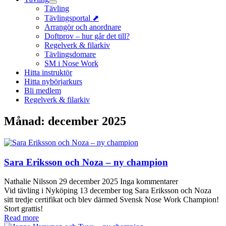
Tävling
Tävlingsportal ⬈
Arrangör och anordnare
Doftprov – hur går det till?
Regelverk & filarkiv
Tävlingsdomare
SM i Nose Work
Hitta instruktör
Hitta nybörjarkurs
Bli medlem
Regelverk & filarkiv
Månad:
december 2025
Sara Eriksson och Noza – ny champion
Nathalie Nilsson
29 december 2025
Inga kommentarer
Vid tävling i Nyköping 13 december tog Sara Eriksson och Noza
sitt tredje certifikat och blev därmed Svensk Nose Work Champion!
Stort grattis!
Read more