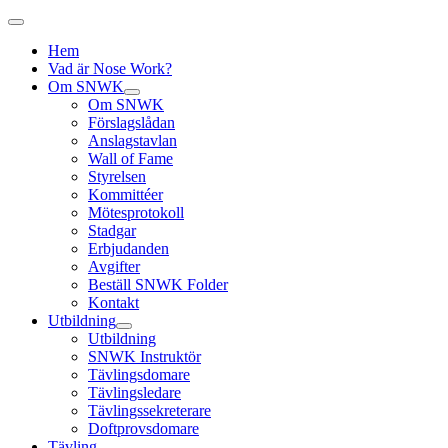
Hem
Vad är Nose Work?
Om SNWK
Om SNWK
Förslagslådan
Anslagstavlan
Wall of Fame
Styrelsen
Kommittéer
Mötesprotokoll
Stadgar
Erbjudanden
Avgifter
Beställ SNWK Folder
Kontakt
Utbildning
Utbildning
SNWK Instruktör
Tävlingsdomare
Tävlingsledare
Tävlingssekreterare
Doftprovsdomare
Tävling