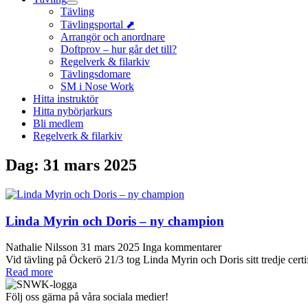
Tävling
Tävlingsportal ⬈
Arrangör och anordnare
Doftprov – hur går det till?
Regelverk & filarkiv
Tävlingsdomare
SM i Nose Work
Hitta instruktör
Hitta nybörjarkurs
Bli medlem
Regelverk & filarkiv
Dag:
31 mars 2025
Linda Myrin och Doris – ny champion
Nathalie Nilsson
31 mars 2025
Inga kommentarer
Vid tävling på Öckerö 21/3 tog Linda Myrin och Doris sitt tredje cer
Read more
Följ oss gärna på våra sociala medier!