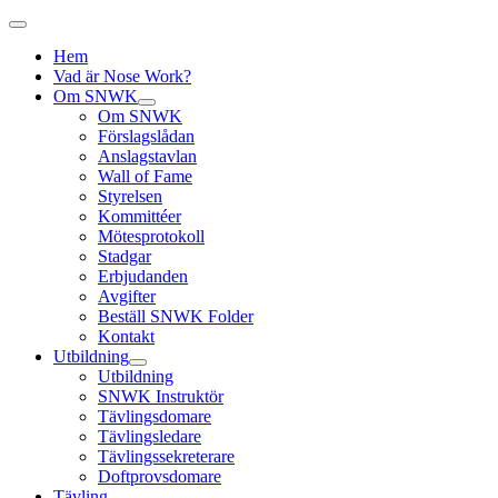
Hem
Vad är Nose Work?
Om SNWK
Om SNWK
Förslagslådan
Anslagstavlan
Wall of Fame
Styrelsen
Kommittéer
Mötesprotokoll
Stadgar
Erbjudanden
Avgifter
Beställ SNWK Folder
Kontakt
Utbildning
Utbildning
SNWK Instruktör
Tävlingsdomare
Tävlingsledare
Tävlingssekreterare
Doftprovsdomare
Tävling