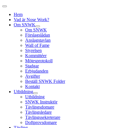
Hem
Vad är Nose Work?
Om SNWK
Om SNWK
Förslagslådan
Anslagstavlan
Wall of Fame
Styrelsen
Kommittéer
Mötesprotokoll
Stadgar
Erbjudanden
Avgifter
Beställ SNWK Folder
Kontakt
Utbildning
Utbildning
SNWK Instruktör
Tävlingsdomare
Tävlingsledare
Tävlingssekreterare
Doftprovsdomare
Tävling