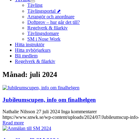
Tävling
Tävlingsportal ⬈
Arrangör och anordnare
Doftprov – hur går det till?
Regelverk & filarkiv
Tävlingsdomare
SM i Nose Work
Hitta instruktör
Hitta nybörjarkurs
Bli medlem
Regelverk & filarkiv
Månad:
juli 2024
Jubileumscupen, info om finalhelgen
Nathalie Nilsson
27 juli 2024
Inga kommentarer
https://www.snwk.se/wp-content/uploads/2024/07/Jubileumscup-info-om
Read more