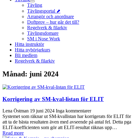
Tävling
Tävlingsportal ⬈
Arrangör och anordnare
Doftprov – hur går det till?
Regelverk & filarkiv
Tävlingsdomare
SM i Nose Work
Hitta instruktör
Hitta nybörjarkurs
Bli medlem
Regelverk & filarkiv
Månad:
juni 2024
Korrigering av SM-kval-listan för ELIT
Lena Östman
19 juni 2024
Inga kommentarer
Systemet som räknar ut SM-kvallistan har korrigerats för ELIT för
att ta de bästa resultaten även med avseende på antal fel. Detta pga
ELIT-koefficienten som gör att ELIT-resultat räknas upp…
Read more