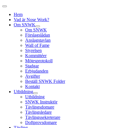
Hem
Vad är Nose Work?
Om SNWK
Om SNWK
Förslagslådan
Anslagstavlan
Wall of Fame
Styrelsen
Kommittéer
Mötesprotokoll
Stadgar
Erbjudanden
Avgifter
Beställ SNWK Folder
Kontakt
Utbildning
Utbildning
SNWK Instruktör
Tävlingsdomare
Tävlingsledare
Tävlingssekreterare
Doftprovsdomare
Tävling