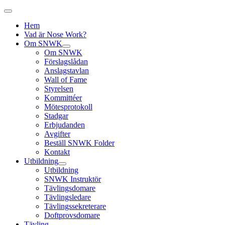
Hem
Vad är Nose Work?
Om SNWK
Om SNWK
Förslagslådan
Anslagstavlan
Wall of Fame
Styrelsen
Kommittéer
Mötesprotokoll
Stadgar
Erbjudanden
Avgifter
Beställ SNWK Folder
Kontakt
Utbildning
Utbildning
SNWK Instruktör
Tävlingsdomare
Tävlingsledare
Tävlingssekreterare
Doftprovsdomare
Tävling