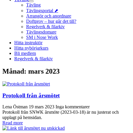
Tävling
Tävlingsportal ⬈
Arrangör och anordnare
Doftprov – hur går det till?
Regelverk & filarkiv
Tävlingsdomare
SM i Nose Work
Hitta instruktör
Hitta nybörjarkurs
Bli medlem
Regelverk & filarkiv
Månad:
mars 2023
Protokoll från årsmötet
Lena Östman
19 mars 2023
Inga kommentarer
Protokoll från SNWK årsmöte (2023-03-18) är nu justerat och
upplagt på hemsidan.
Read more