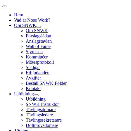
Hem
Vad är Nose Work?
Om SNWK
Om SNWK
Förslagslådan
Anslagstavlan
Wall of Fame
Styrelsen
Kommittéer
Mötesprotokoll
Stadgar
Erbjudanden
Avgifter
Beställ SNWK Folder
Kontakt
Utbildning
Utbildning
SNWK Instruktör
Tävlingsdomare
Tävlingsledare
Tävlingssekreterare
Doftprovsdomare
Tävling