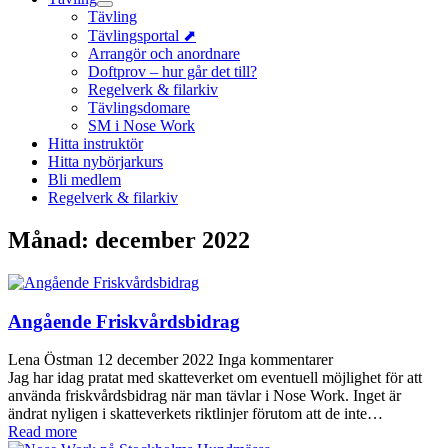
Tävling
Tävlingsportal ⬈
Arrangör och anordnare
Doftprov – hur går det till?
Regelverk & filarkiv
Tävlingsdomare
SM i Nose Work
Hitta instruktör
Hitta nybörjarkurs
Bli medlem
Regelverk & filarkiv
Månad:
december 2022
Angående Friskvårdsbidrag
Lena Östman
12 december 2022
Inga kommentarer
Jag har idag pratat med skatteverket om eventuell möjlighet för att
använda friskvårdsbidrag när man tävlar i Nose Work. Inget är
ändrat nyligen i skatteverkets riktlinjer förutom att de inte…
Read more