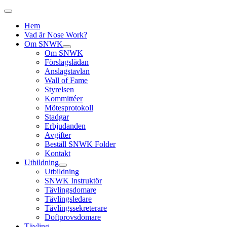
Hem
Vad är Nose Work?
Om SNWK
Om SNWK
Förslagslådan
Anslagstavlan
Wall of Fame
Styrelsen
Kommittéer
Mötesprotokoll
Stadgar
Erbjudanden
Avgifter
Beställ SNWK Folder
Kontakt
Utbildning
Utbildning
SNWK Instruktör
Tävlingsdomare
Tävlingsledare
Tävlingssekreterare
Doftprovsdomare
Tävling