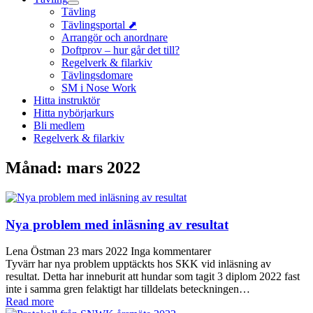
Tävling
Tävlingsportal ⬈
Arrangör och anordnare
Doftprov – hur går det till?
Regelverk & filarkiv
Tävlingsdomare
SM i Nose Work
Hitta instruktör
Hitta nybörjarkurs
Bli medlem
Regelverk & filarkiv
Månad:
mars 2022
Nya problem med inläsning av resultat
Lena Östman
23 mars 2022
Inga kommentarer
Tyvärr har nya problem upptäckts hos SKK vid inläsning av
resultat. Detta har inneburit att hundar som tagit 3 diplom 2022 fast
inte i samma gren felaktigt har tilldelats beteckningen…
Read more