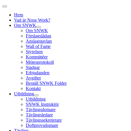
Hem
Vad är Nose Work?
Om SNWK
Om SNWK
Förslagslådan
Anslagstavlan
Wall of Fame
Styrelsen
Kommittéer
Mötesprotokoll
Stadgar
Erbjudanden
Avgifter
Beställ SNWK Folder
Kontakt
Utbildning
Utbildning
SNWK Instruktör
Tävlingsdomare
Tävlingsledare
Tävlingssekreterare
Doftprovsdomare
Tävling