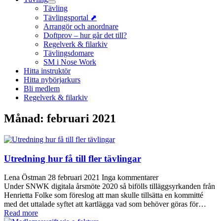
Tävling
Tävlingsportal ⬈
Arrangör och anordnare
Doftprov – hur går det till?
Regelverk & filarkiv
Tävlingsdomare
SM i Nose Work
Hitta instruktör
Hitta nybörjarkurs
Bli medlem
Regelverk & filarkiv
Månad:
februari 2021
Utredning hur få till fler tävlingar
Lena Östman
28 februari 2021
Inga kommentarer
Under SNWK digitala årsmöte 2020 så bifölls tilläggsyrkanden från
Henrietta Folke som föreslog att man skulle tillsätta en kommitté
med det uttalade syftet att kartlägga vad som behöver göras för…
Read more