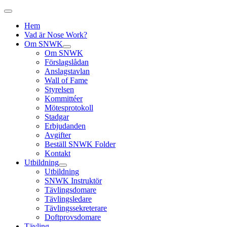
Hem
Vad är Nose Work?
Om SNWK
Om SNWK
Förslagslådan
Anslagstavlan
Wall of Fame
Styrelsen
Kommittéer
Mötesprotokoll
Stadgar
Erbjudanden
Avgifter
Beställ SNWK Folder
Kontakt
Utbildning
Utbildning
SNWK Instruktör
Tävlingsdomare
Tävlingsledare
Tävlingssekreterare
Doftprovsdomare
Tävling