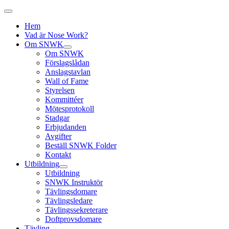
Hem
Vad är Nose Work?
Om SNWK
Om SNWK
Förslagslådan
Anslagstavlan
Wall of Fame
Styrelsen
Kommittéer
Mötesprotokoll
Stadgar
Erbjudanden
Avgifter
Beställ SNWK Folder
Kontakt
Utbildning
Utbildning
SNWK Instruktör
Tävlingsdomare
Tävlingsledare
Tävlingssekreterare
Doftprovsdomare
Tävling