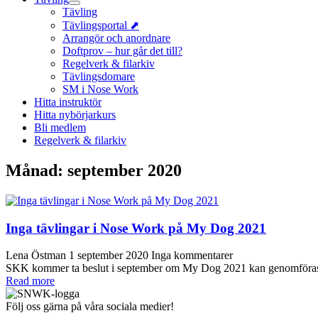
Tävling
Tävlingsportal ⬈
Arrangör och anordnare
Doftprov – hur går det till?
Regelverk & filarkiv
Tävlingsdomare
SM i Nose Work
Hitta instruktör
Hitta nybörjarkurs
Bli medlem
Regelverk & filarkiv
Månad:
september 2020
Inga tävlingar i Nose Work på My Dog 2021
Lena Östman
1 september 2020
Inga kommentarer
SKK kommer ta beslut i september om My Dog 2021 kan genomföras en
Read more
Följ oss gärna på våra sociala medier!