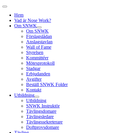
Hem
Vad är Nose Work?
Om SNWK
Om SNWK
Förslagslådan
Anslagstavlan
Wall of Fame
Styrelsen
Kommittéer
Mötesprotokoll
Stadgar
Erbjudanden
Avgifter
Beställ SNWK Folder
Kontakt
Utbildning
Utbildning
SNWK Instruktör
Tävlingsdomare
Tävlingsledare
Tävlingssekreterare
Doftprovsdomare
Tävling