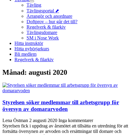
Tävling
Tävlingsportal ⬈
Arrangör och anordnare
Doftprov – hur går det till?
Regelverk & filarkiv
Tävlingsdomare
SM i Nose Work
Hitta instruktör
Hitta nybörjarkurs
Bli medlem
Regelverk & filarkiv
Månad:
augusti 2020
Styrelsen söker medlemmar till arbetsgrupp för
översyn av domararvoden
Lena Östman
2 augusti 2020
Inga kommentarer
Styrelsen fick i uppdrag av årsmötet att tillsätta en utredning för att
fortsätta översynen av arvoden och ersättningar till domare och