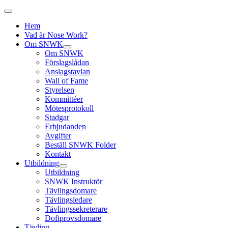
Hem
Vad är Nose Work?
Om SNWK
Om SNWK
Förslagslådan
Anslagstavlan
Wall of Fame
Styrelsen
Kommittéer
Mötesprotokoll
Stadgar
Erbjudanden
Avgifter
Beställ SNWK Folder
Kontakt
Utbildning
Utbildning
SNWK Instruktör
Tävlingsdomare
Tävlingsledare
Tävlingssekreterare
Doftprovsdomare
Tävling