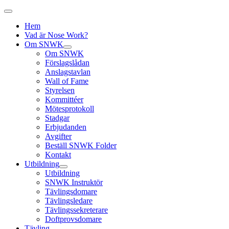
Hem
Vad är Nose Work?
Om SNWK
Om SNWK
Förslagslådan
Anslagstavlan
Wall of Fame
Styrelsen
Kommittéer
Mötesprotokoll
Stadgar
Erbjudanden
Avgifter
Beställ SNWK Folder
Kontakt
Utbildning
Utbildning
SNWK Instruktör
Tävlingsdomare
Tävlingsledare
Tävlingssekreterare
Doftprovsdomare
Tävling