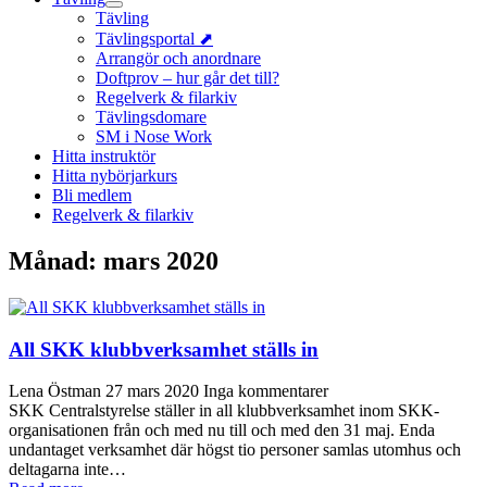
Tävling
Tävlingsportal ⬈
Arrangör och anordnare
Doftprov – hur går det till?
Regelverk & filarkiv
Tävlingsdomare
SM i Nose Work
Hitta instruktör
Hitta nybörjarkurs
Bli medlem
Regelverk & filarkiv
Månad:
mars 2020
All SKK klubbverksamhet ställs in
Lena Östman
27 mars 2020
Inga kommentarer
SKK Centralstyrelse ställer in all klubbverksamhet inom SKK-
organisationen från och med nu till och med den 31 maj. Enda
undantaget verksamhet där högst tio personer samlas utomhus och
deltagarna inte…