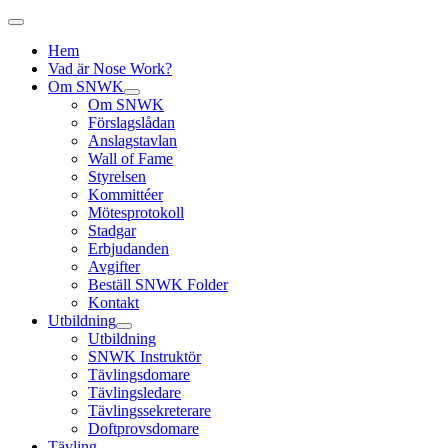
Hem
Vad är Nose Work?
Om SNWK
Om SNWK
Förslagslådan
Anslagstavlan
Wall of Fame
Styrelsen
Kommittéer
Mötesprotokoll
Stadgar
Erbjudanden
Avgifter
Beställ SNWK Folder
Kontakt
Utbildning
Utbildning
SNWK Instruktör
Tävlingsdomare
Tävlingsledare
Tävlingssekreterare
Doftprovsdomare
Tävling