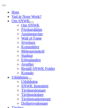
Hem
Vad är Nose Work?
Om SNWK
Om SNWK
Förslagslådan
Anslagstavlan
Wall of Fame
Styrelsen
Kommittéer
Mötesprotokoll
Stadgar
Erbjudanden
Avgifter
Beställ SNWK Folder
Kontakt
Utbildning
Utbildning
SNWK Instruktör
Tävlingsdomare
Tävlingsledare
Tävlingssekreterare
Doftprovsdomare
Tävling