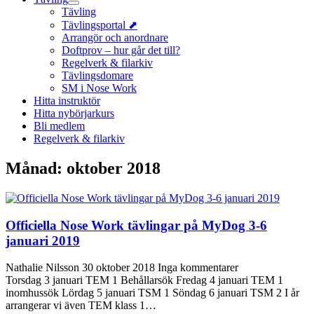
Tävling
Tävlingsportal ⬈
Arrangör och anordnare
Doftprov – hur går det till?
Regelverk & filarkiv
Tävlingsdomare
SM i Nose Work
Hitta instruktör
Hitta nybörjarkurs
Bli medlem
Regelverk & filarkiv
Månad:
oktober 2018
Officiella Nose Work tävlingar på MyDog 3-6
januari 2019
Nathalie Nilsson
30 oktober 2018
Inga kommentarer
Torsdag 3 januari TEM 1 Behållarsök Fredag 4 januari TEM 1
inomhussök Lördag 5 januari TSM 1 Söndag 6 januari TSM 2 I år
arrangerar vi även TEM klass 1…