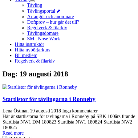
Tävling
Tävlingsportal ⬈
Arrangör och anordnare
Doftprov – hur går det till?
Regelverk & filarkiv
Tävlingsdomare
SM i Nose Work
Hitta instruktör
Hitta nybörjarkurs
Bli medlem
Regelverk & filarkiv
Dag:
19 augusti 2018
Startlistor för tävlingarna i Ronneby
Lena Östman
19 augusti 2018
Inga kommentarer
Här är startlistorna för tävlingarna i Ronneby på SBK 100års firande
Startlista NW1 DM 180823 Startlista NW1 180824 Startlista NW2
180825
Read more