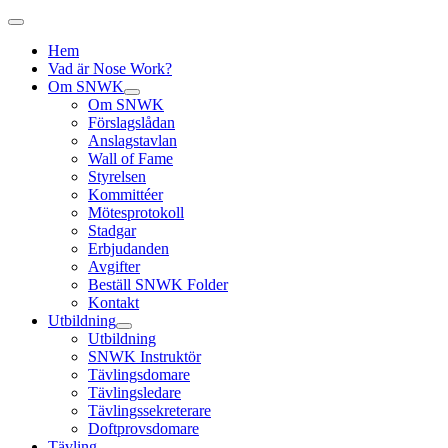
Hem
Vad är Nose Work?
Om SNWK
Om SNWK
Förslagslådan
Anslagstavlan
Wall of Fame
Styrelsen
Kommittéer
Mötesprotokoll
Stadgar
Erbjudanden
Avgifter
Beställ SNWK Folder
Kontakt
Utbildning
Utbildning
SNWK Instruktör
Tävlingsdomare
Tävlingsledare
Tävlingssekreterare
Doftprovsdomare
Tävling