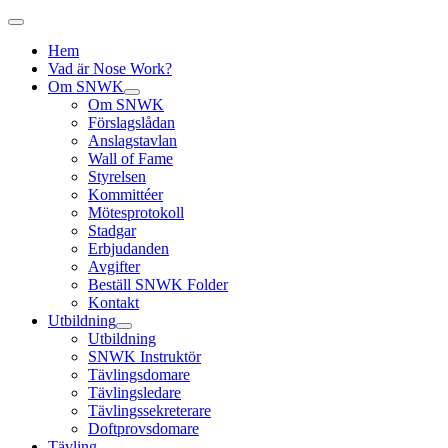
Hem
Vad är Nose Work?
Om SNWK
Om SNWK
Förslagslådan
Anslagstavlan
Wall of Fame
Styrelsen
Kommittéer
Mötesprotokoll
Stadgar
Erbjudanden
Avgifter
Beställ SNWK Folder
Kontakt
Utbildning
Utbildning
SNWK Instruktör
Tävlingsdomare
Tävlingsledare
Tävlingssekreterare
Doftprovsdomare
Tävling