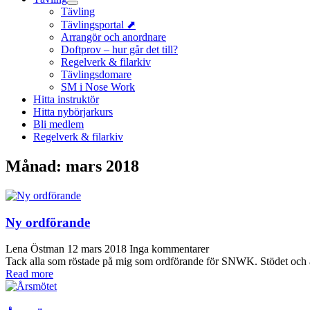
Tävling
Tävlingsportal ⬈
Arrangör och anordnare
Doftprov – hur går det till?
Regelverk & filarkiv
Tävlingsdomare
SM i Nose Work
Hitta instruktör
Hitta nybörjarkurs
Bli medlem
Regelverk & filarkiv
Månad:
mars 2018
Ny ordförande
Lena Östman
12 mars 2018
Inga kommentarer
Tack alla som röstade på mig som ordförande för SNWK. Stödet och 
Read more