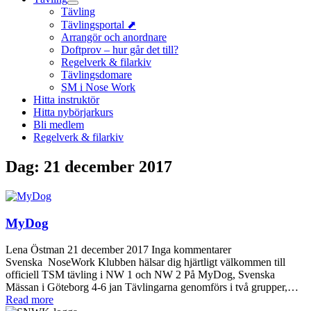
Tävling
Tävlingsportal ⬈
Arrangör och anordnare
Doftprov – hur går det till?
Regelverk & filarkiv
Tävlingsdomare
SM i Nose Work
Hitta instruktör
Hitta nybörjarkurs
Bli medlem
Regelverk & filarkiv
Dag:
21 december 2017
MyDog
Lena Östman
21 december 2017
Inga kommentarer
Svenska NoseWork Klubben hälsar dig hjärtligt välkommen till
officiell TSM tävling i NW 1 och NW 2 På MyDog, Svenska
Mässan i Göteborg 4-6 jan Tävlingarna genomförs i två grupper,…
Read more