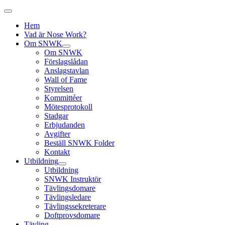
Hem
Vad är Nose Work?
Om SNWK
Om SNWK
Förslagslådan
Anslagstavlan
Wall of Fame
Styrelsen
Kommittéer
Mötesprotokoll
Stadgar
Erbjudanden
Avgifter
Beställ SNWK Folder
Kontakt
Utbildning
Utbildning
SNWK Instruktör
Tävlingsdomare
Tävlingsledare
Tävlingssekreterare
Doftprovsdomare
Tävling