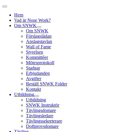
Hem
Vad är Nose Work?
Om SNWK
Om SNWK
Förslagslådan
Anslagstavlan
Wall of Fame
Styrelsen
Kommittéer
Mötesprotokoll
Stadgar
Erbjudanden
Avgifter
Beställ SNWK Folder
Kontakt
Utbildning
Utbildning
SNWK Instruktör
Tävlingsdomare
Tävlingsledare
Tävlingssekreterare
Doftprovsdomare
Tävling