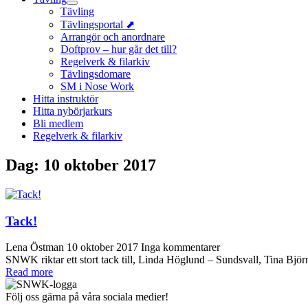
Tävling
Tävlingsportal ⬈
Arrangör och anordnare
Doftprov – hur går det till?
Regelverk & filarkiv
Tävlingsdomare
SM i Nose Work
Hitta instruktör
Hitta nybörjarkurs
Bli medlem
Regelverk & filarkiv
Dag:
10 oktober 2017
Tack!
Lena Östman
10 oktober 2017
Inga kommentarer
SNWK riktar ett stort tack till, Linda Höglund – Sundsvall, Tina 
Read more
Följ oss gärna på våra sociala medier!