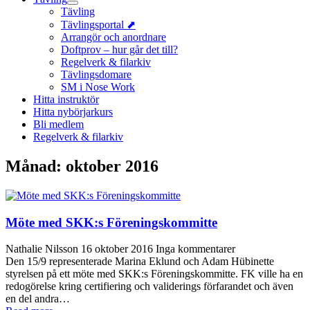
Tävling
Tävlingsportal ⬈
Arrangör och anordnare
Doftprov – hur går det till?
Regelverk & filarkiv
Tävlingsdomare
SM i Nose Work
Hitta instruktör
Hitta nybörjarkurs
Bli medlem
Regelverk & filarkiv
Månad:
oktober 2016
Möte med SKK:s Föreningskommitte
Nathalie Nilsson
16 oktober 2016
Inga kommentarer
Den 15/9 representerade Marina Eklund och Adam Hübinette
styrelsen på ett möte med SKK:s Föreningskommitte. FK ville ha en
redogörelse kring certifiering och validerings förfarandet och även
en del andra…