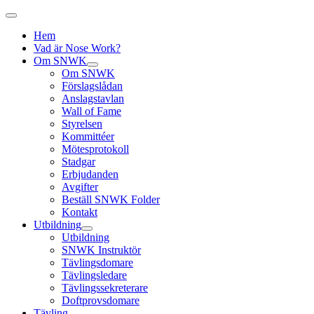
Hem
Vad är Nose Work?
Om SNWK
Om SNWK
Förslagslådan
Anslagstavlan
Wall of Fame
Styrelsen
Kommittéer
Mötesprotokoll
Stadgar
Erbjudanden
Avgifter
Beställ SNWK Folder
Kontakt
Utbildning
Utbildning
SNWK Instruktör
Tävlingsdomare
Tävlingsledare
Tävlingssekreterare
Doftprovsdomare
Tävling