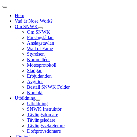
Hem
Vad är Nose Work?
Om SNWK
Om SNWK
Förslagslådan
Anslagstavlan
Wall of Fame
Styrelsen
Kommittéer
Mötesprotokoll
Stadgar
Erbjudanden
Avgifter
Beställ SNWK Folder
Kontakt
Utbildning
Utbildning
SNWK Instruktör
Tävlingsdomare
Tävlingsledare
Tävlingssekreterare
Doftprovsdomare
Tävling