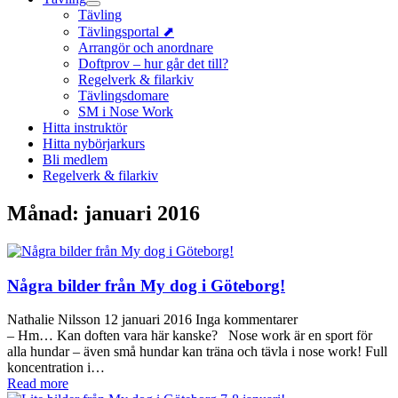
Tävling
Tävlingsportal ⬈
Arrangör och anordnare
Doftprov – hur går det till?
Regelverk & filarkiv
Tävlingsdomare
SM i Nose Work
Hitta instruktör
Hitta nybörjarkurs
Bli medlem
Regelverk & filarkiv
Månad:
januari 2016
Några bilder från My dog i Göteborg!
Nathalie Nilsson
12 januari 2016
Inga kommentarer
– Hm… Kan doften vara här kanske? Nose work är en sport för
alla hundar – även små hundar kan träna och tävla i nose work! Full
koncentration i…
Read more